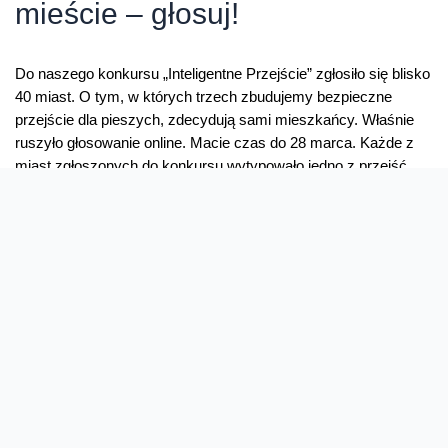
mieście – głosuj!
Do naszego konkursu „Inteligentne Przejście” zgłosiło się blisko
40 miast. O tym, w których trzech zbudujemy bezpieczne
przejście dla pieszych, zdecydują sami mieszkańcy. Właśnie
ruszyło głosowanie online. Macie czas do 28 marca. Każde z
miast zgłoszonych do konkursu wytypowało jedno z przejść,
które w przypadku wygranej zmienimy w Smart Crossing. Teraz
wszystko w rękach mieszkańców. Aby …
Inteligentne
Read More »
Przejście
w
Twoim
mieście
–
głosuj!