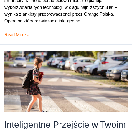
smart city. Mimo to ponad połowa miast nie planuje
wykorzystania tych technologii w ciągu najbliższych 3 lat –
wynika z ankiety przeprowadzonej przez Orange Polska.
Operator, który rozwiązania inteligentne …
Czy
Read More »
polskie
miasta
są
gotowe
na
bycie
smart?
Inteligentne Przejście w Twoim