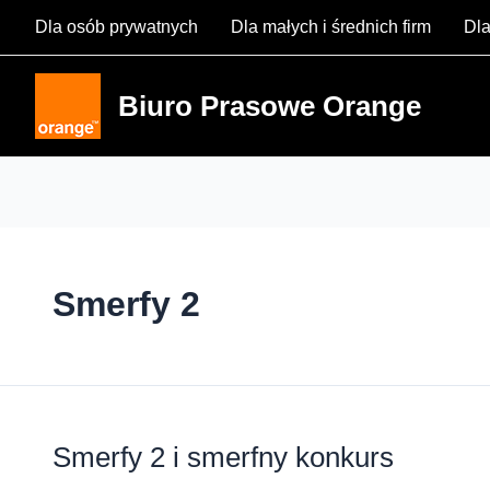
Skip
Dla osób prywatnych
Dla małych i średnich firm
Dla
to
content
Biuro Prasowe Orange
Smerfy 2
Smerfy 2 i smerfny konkurs