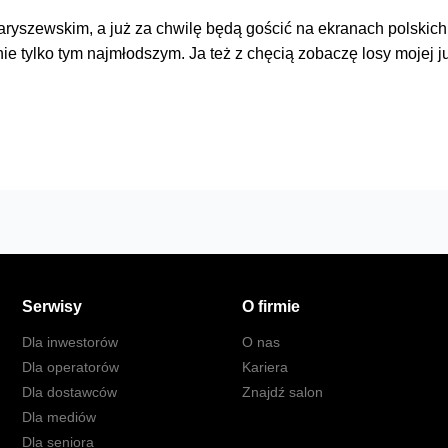
yszewskim, a już za chwilę będą gościć na ekranach polskich
ie tylko tym najmłodszym. Ja też z chęcią zobaczę losy mojej 
Serwisy
O firmie
Dla inwestorów
O nas
Dla operatorów
Kariera
Dla dostawców
Znajdź salon
Dla mediów
Dla seniora