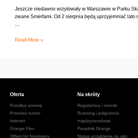
Jeszcze niedawno wizytowały w Warszawie w Parku Skar
zwane Smerfami. Od 2 sierpnia będą uprzyjemniać lato n
…
Smerfy
Read More »
2
i
smerfny
konkurs
Oferta
Na skróty
Przedłuż umowę
Regulaminy i cenniki
Przenieś numer
Roaming i połączenia
Internet
międzynarodowe
Orange Flex
Poradnik Orange
Offers for foreigners
Status urządzenia na raty