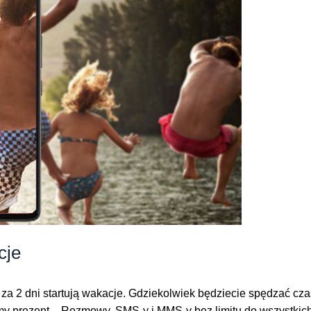
cje
 za 2 dni startują wakacje. Gdziekolwiek będziecie spędzać cz
iśmy prezent – Rozmowy, SMS-y i MMS-y bez limitu do wszystkic