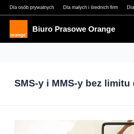
Skip
Dla osób prywatnych
Dla małych i średnich firm
Dla
to
content
Biuro Prasowe Orange
SMS-y i MMS-y bez limitu