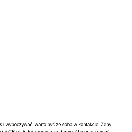
as i wypoczywać, warto być ze sobą w kontakcie. Żeby
h i 5 GB na 5 dni zupełnie za darmo. Aby go otrzymać, …