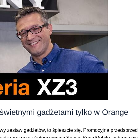
 świetnymi gadżetami tylko w Orange
owy zestaw gadżetów, to śpieszcie się. Promocyjna przedsprze
wiadczona przez Autoryzowany Serwis Sony Mobile, ochrona 