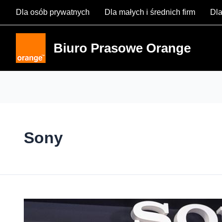
Skip
Dla osób prywatnych
Dla małych i średnich firm
Dla
to
content
Biuro Prasowe Orange
Sony