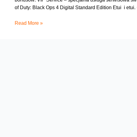
of Duty: Black Ops 4 Digital Standard Edition Etui i etu
Multimedialny
Read More »
Sony
Xperia
XZ3
ze
świetnymi
gadżetami
tylko
w
Orange