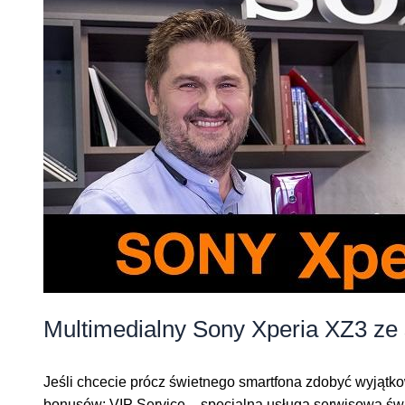
Multimedialny Sony Xperia XZ3 ze
Jeśli chcecie prócz świetnego smartfona zdobyć wyjątk
bonusów: VIP Service – specjalna usługa serwisowa ś