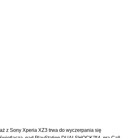
daż z Sony Xperia XZ3 trwa do wyczerpania się
wyświetlacza, pad PlayStation DUALSHOCK™4, gra Call