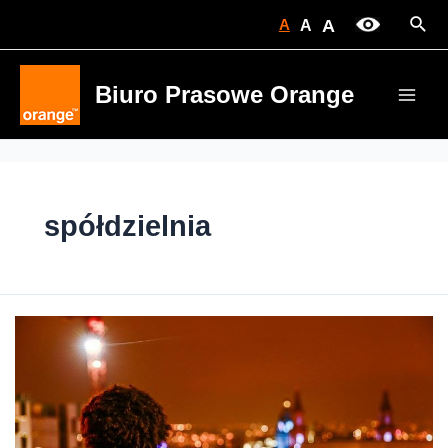
Skip
Sear
A
A
A
to
content
Biuro Prasowe Orange
Main
Men
spółdzielnia