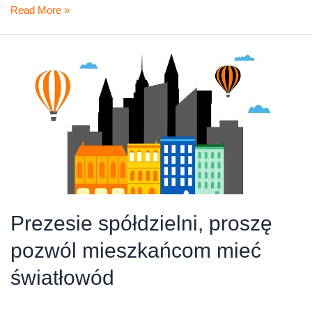
Światłowodowa
Read More »
współpraca
czyli
spółdzielnia,
którą
warto
pokazać
Prezesie spółdzielni, proszę
pozwól mieszkańcom mieć
światłowód