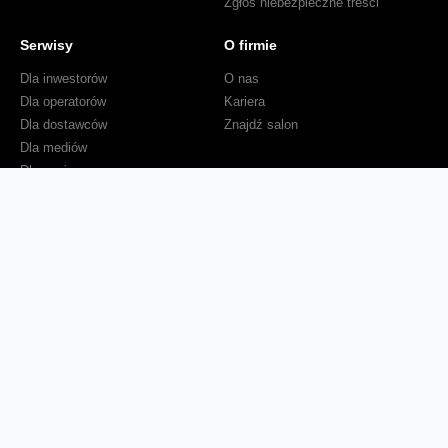
Zgłoś niebezpieczne treści
Serwisy
O firmie
Dla inwestorów
O nas
Dla operatorów
Kariera
Dla dostawców
Znajdź salon
Dla mediów
Dla seniora
Orange Energia dla Firm
Sprawdź mapę zasięgu
Kontakt