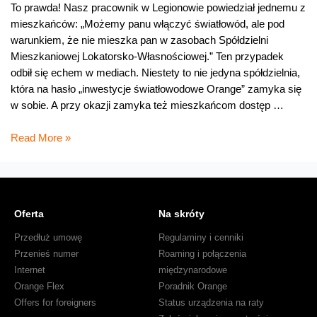
To prawda! Nasz pracownik w Legionowie powiedział jednemu z
mieszkańców: „Możemy panu włączyć światłowód, ale pod
warunkiem, że nie mieszka pan w zasobach Spółdzielni
Mieszkaniowej Lokatorsko-Własnościowej.” Ten przypadek
odbił się echem w mediach. Niestety to nie jedyna spółdzielnia,
która na hasło „inwestycje światłowodowe Orange” zamyka się
w sobie. A przy okazji zamyka też mieszkańcom dostęp …
Prezesie
Read More »
spółdzielni,
proszę
pozwól
mieszkańcom
Oferta
Na skróty
mieć
światłowód
Przedłuż umowę
Regulaminy i cenniki
Przenieś numer
Roaming i połączenia
Internet
międzynarodowe
Orange Flex
Poradnik Orange
Offers for foreigners
Status urządzenia na raty