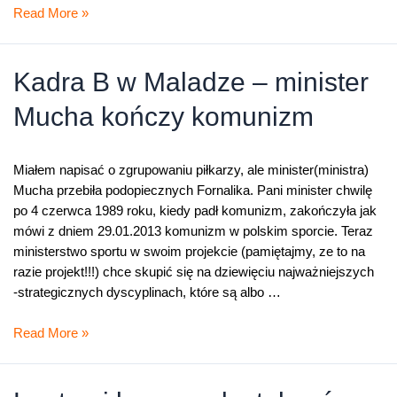
Kto
Read More »
królem
polowania
–
Kadra B w Maladze – minister
Legia,
Mucha kończy komunizm
Lech
a
może
Miałem napisać o zgrupowaniu piłkarzy, ale minister(ministra)
Milan?
Mucha przebiła podopiecznych Fornalika. Pani minister chwilę
po 4 czerwca 1989 roku, kiedy padł komunizm, zakończyła jak
mówi z dniem 29.01.2013 komunizm w polskim sporcie. Teraz
ministerstwo sportu w swoim projekcie (pamiętajmy, ze to na
razie projekt!!!) chce skupić się na dziewięciu najważniejszych
-strategicznych dyscyplinach, które są albo …
Kadra
Read More »
B
w
Maladze