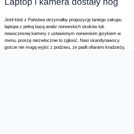
Laptop i kamera dostały nóg
–
minister
Mucha
Jeśli ktoś z Państwa otrzymałby propozycję taniego zakupu
kończy
laptopa z pełną bazą analiz norweskich skoków lub
komunizm
nowoczesnej kamery z ustawionym norweskim językiem w
menu, proszę niezwłocznie to zgłosić. Nasi skandynawscy
goście nie mogą wyjść z podziwu, że padli ofiarami kradzieży.
Zostawili otwarty pokój i są z tym faktem wielce zasmuceni.
Otóż tak, w Norwegii jeśli …
Laptop
Read More »
i
kamera
dostały
Tour de Justyna
nóg
Mógłbym w tym miejscu sporządzić całą litanię przymiotników
na opisanie sukcesów Justyny Kowalczyk. Nie potrzeba.
Wczoraj po wielkim zwycięstwie na Alpe Cermis, zrobiłem sobie