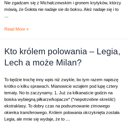
Nie zgadzam się z Michalczewskim i gronem krytyków, którzy
mówią, że Gołota nie nadaje sie do boksu. Ależ nadaje się i to
…
Gołota
Read More »
„nigdy
nie
zginę”
Kto królem polowania – Legia,
–
Lech a może Milan?
Jarek
„wygraj
bilety
To będzie trochę inny wpis niż zwykle, bo tym razem napiszę
na
krótko o kilku sprawach. Mianowicie wziąłem pod lupę cztery
Ukrainę”
tematy. No to zaczynamy. 1. Już za kilkanaście godzin na
boiska wybiegną piłkarze/kopacze* (*niepotrzebne skreślić)
ekstraklasy. To dobry czas na podsumowanie zimowego
okienka transferowego. Królem polowania okrzyknięta została
Legia, ale mnie się wydaje, że to …