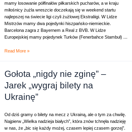
mamy losowanie półfinałów piłkarskich pucharów, a w kraju
miłośnicy żużla wreszcie doczekają się w weekend startu
najlepszej na świecie ligi czyli żużlowej Ekstraliigi. W Lidze
Mistrzów mamy dwa pojedynki hiszpańsko-niemieckie.
Barcelona zagra z Bayernem a Real z BVB. W Lidze
Europejskiej mamy pojedynek Turków (Fenerbahce Stambuł) …
W
Read More »
Europie
piłka
–
Gołota „nigdy nie zginę” –
w
Jarek „wygraj bilety na
Polsce
speedway
Ukrainę”
Od dziś gramy o bilety na mecz z Ukrainą, ale o tym za chwilę.
Najpierw „Wielka nadzieja białych”, która znów tchnęła nadzieję
w nas, że „bic się każdy możej, czasem lepiej czasem gorzej”.