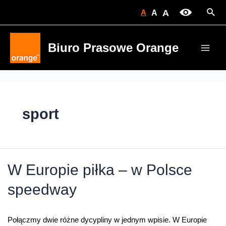
Skip
Sear
A
A
A
to
content
Biuro Prasowe Orange
Main
Men
sport
W Europie piłka – w Polsce
speedway
Połączmy dwie różne dycypliny w jednym wpisie. W Europie