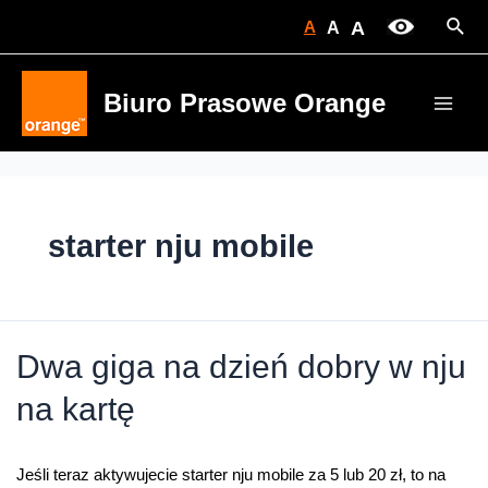
Skip
Sear
A
A
A
to
content
Biuro Prasowe Orange
Main
Men
starter nju mobile
Dwa giga na dzień dobry w nju
na kartę
Jeśli teraz aktywujecie starter nju mobile za 5 lub 20 zł, to na