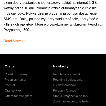
dzień dobry dostaniecie jednorazowy pakiet na internet 2 GB
ważny przez 10 dni. Promocja działa automatycznie i nic nie
musicie robić. Potwierdzenie przyznania bonusu dostaniecie
SMS-em. Dalej, po jego wykorzystaniu możecie, korzystać z
killerskich pakietów, które wprowadziliśmy w ubiegłym tygodniu.
Przypomnę: 500 …
Dwa
Read More »
giga
na
dzień
dobry
Oferta
Na skróty
w
nju
Przedłuż umowę
Regulaminy i cenniki
na
Przenieś numer
Roaming i połączenia
kartę
Internet
międzynarodowe
Orange Flex
Poradnik Orange
Offers for foreigners
Status urządzenia na raty
Zgłoś niebezpieczne treści