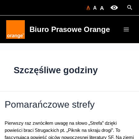
Skip
Sear
A
A
A
to
content
Biuro Prasowe Orange
Main
Men
Szczęśliwe godziny
Pomarańczowe strefy
Pierwszy raz zwróciłem uwagę na słowo „Strefa” dzięki
powieści braci Strugackich pt. „Piknik na skraju drogi”. To
fascynująca powieść ojców nowoczesnej literatury SF. Na ziemi