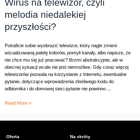
Wirus na telewizor, czyli
kuchni
melodia niedalekiej
przyszłości?
Potraficie sobie wyobrazić telewizor, który nagle zmieni
wizualizowaną paletę kolorów, pomyli kanały, albo napisze, że
nie chce mu się już pracować? Brzmi abstrakcyjnie, ale w
obecnej sytuacji wcale nie jest niemożliwe. Gdy coraz więcej
telewizorów pozwala na korzystanie z Internetu, ewentualne
pytanie, dotyczące wprowadzenia złośliwego kodu do
odbiornika i do domowej sieci pytanie nie powinno …
Wirus
Read More »
na
telewizor,
czyli
melodia
Oferta
Na skróty
niedalekiej