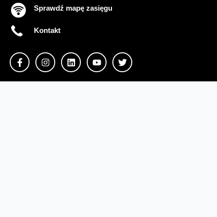
Sprawdź mapę zasięgu
Kontakt
Ważne komunikaty
Regulamin serwisu
Warunki zakupów
Ochrona danych osobowych
Polityka prywatności
Zmień ustawienia cookies
Sieć#1
Inwestycje dofinansowane z UE
Nieruchomości Orange
Multibox
Odpowiedzialny biznes
Fundacja Orange
Telefon domowy
Dbam o bliskich
Razem dla planety
Razem w sieci
Program Re
Tłumacz języka migowego
Confort+
© 2026 Orange Polska S.A. Wszystkie prawa zastrzeżone.