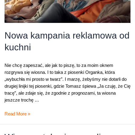
Nowa kampania reklamowa od
kuchni
Nie chcę zapeszać, ale jak to piszę, to za moim oknem
rozgrywa się wiosna. I to taka z piosenki Organka, która
„wybuchła mi prosto w twarz”. I marzę, żebyśmy nie dotarli do
drugiej linijki tej piosenki, gdzie Tomasz śpiewa „Ja czuję, że Cię
tracę”, ale zdaje się, że zgodnie z prognozami, ta wiosna
jeszcze trochę …
Nowa
Read More »
kampania
reklamowa
od