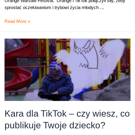
Orange Warsaw Festival. Orange i TikTok połączyli siły, żeby
sprostać oczekiwaniom i trybowi życia młodych …
Orange
Read More »
i
TikTok
rozpoczęli
współpracę
Kara dla TikTok – czy wiesz, co
publikuje Twoje dziecko?