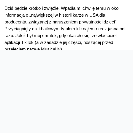
Dziś będzie krótko i zwięźle. Wpadła mi chwilę temu w oko
informacja o „największej w historii karze w USA dla
producenta, związanej z naruszeniem prywatności dzieci”.
Przyciągnięty clickbaitowym tytułem kliknąłem rzecz jasna od
razu. Jakiż był mój smutek, gdy okazało się, że właściciel
aplikacji TikTok (a w zasadzie jej części, noszącej przed
przejęciem nazwę Musical.ly) …
Kara
Read More »
dla
TikTok
–
czy
Oferta
Na skróty
wiesz,
co
Przedłuż umowę
Regulaminy i cenniki
publikuje
Przenieś numer
Roaming i połączenia
Twoje
Internet
międzynarodowe
dziecko?
Orange Flex
Poradnik Orange
Offers for foreigners
Status urządzenia na raty