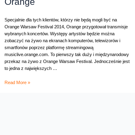
Orange
Specjalnie dla tych klientów, którzy nie będą mogli być na
Orange Warsaw Festival 2014, Orange przygotował transmisje
wybranych koncertów. Występy artystów będzie można
zobaczyć na żywo na ekranach komputerów, telewizorów i
smartfonów poprzez platformę streamingową
musiclive.orange.com. To pierwszy tak duży i międzynarodowy
przekaz na żywo z Orange Warsaw Festival. Jednocześnie jest
to jedna z największych …
Transmisje
Read More »
wybranych
koncertów
z
Orange
Warsaw
Festival
2014