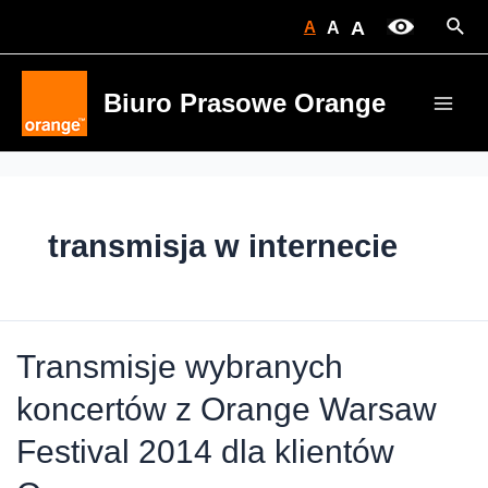
Skip
Sear
A
A
A
to
content
Biuro Prasowe Orange
Main
Men
transmisja w internecie
Transmisje wybranych
koncertów z Orange Warsaw
Festival 2014 dla klientów