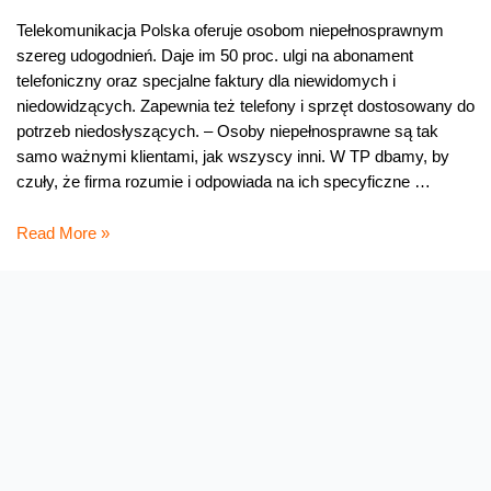
Telekomunikacja Polska oferuje osobom niepełnosprawnym
szereg udogodnień. Daje im 50 proc. ulgi na abonament
telefoniczny oraz specjalne faktury dla niewidomych i
niedowidzących. Zapewnia też telefony i sprzęt dostosowany do
potrzeb niedosłyszących. – Osoby niepełnosprawne są tak
samo ważnymi klientami, jak wszyscy inni. W TP dbamy, by
czuły, że firma rozumie i odpowiada na ich specyficzne …
TP
Read More »
dla
osób
niepełnosprawnych