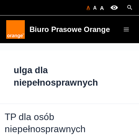
Skip
Sear
A
A
A
to
content
Biuro Prasowe Orange
Main
Men
ulga dla
niepełnosprawnych
TP dla osób
niepełnosprawnych