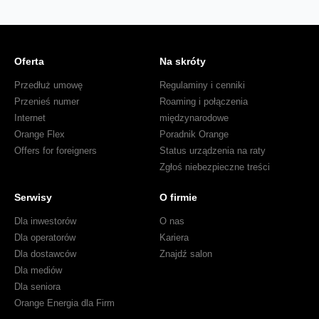
Oferta
Na skróty
Przedłuż umowę
Regulaminy i cenniki
Przenieś numer
Roaming i połączenia
Internet
międzynarodowe
Orange Flex
Poradnik Orange
Offers for foreigners
Status urządzenia na raty
Zgłoś niebezpieczne treści
Serwisy
O firmie
Dla inwestorów
O nas
Dla operatorów
Kariera
Dla dostawców
Znajdź salon
Dla mediów
Dla seniora
Orange Energia dla Firm