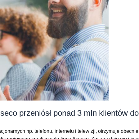
seco przeniósł ponad 3 mln klientów d
jonarnych np. telefonu, internetu i telewizji, otrzymuje obecni
iczeniowego zrealizowała firma Asseco. Zmiana daje możliwość