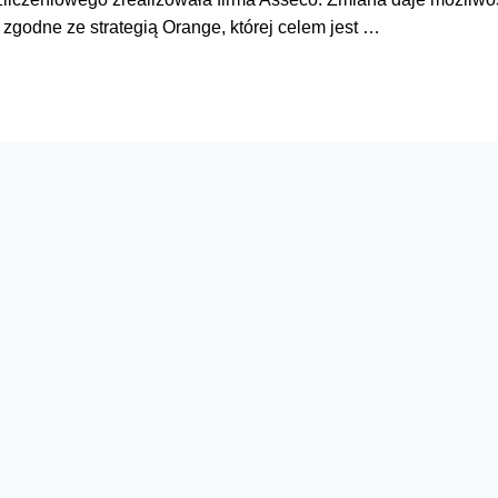
 zgodne ze strategią Orange, której celem jest …
raz nawigacja na telefon za darmo – w
 konto bankowe w Orange Finanse mogą skorzystać z bardzo d
ej opcji, wyniosą one od 50 do nawet 73 proc. jego ceny. Zysk