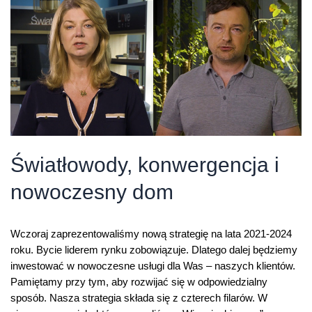
–
więcej
internetu,
mniej
SMS-
ów
Światłowody, konwergencja i
nowoczesny dom
Wczoraj zaprezentowaliśmy nową strategię na lata 2021-2024
roku. Bycie liderem rynku zobowiązuje. Dlatego dalej będziemy
inwestować w nowoczesne usługi dla Was – naszych klientów.
Pamiętamy przy tym, aby rozwijać się w odpowiedzialny
sposób. Nasza strategia składa się z czterech filarów. W