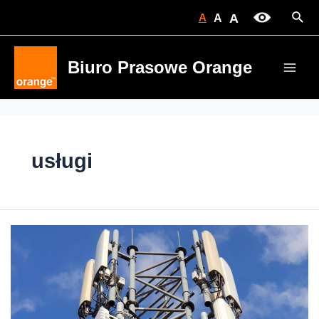
Skip
Sear
A
A
A
to
content
Biuro Prasowe Orange
Main
Men
usługi