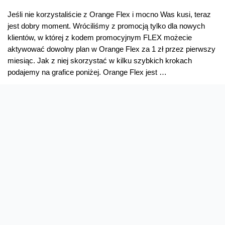
Jeśli nie korzystaliście z Orange Flex i mocno Was kusi, teraz
jest dobry moment. Wróciliśmy z promocją tylko dla nowych
klientów, w której z kodem promocyjnym FLEX możecie
aktywować dowolny plan w Orange Flex za 1 zł przez pierwszy
miesiąc. Jak z niej skorzystać w kilku szybkich krokach
podajemy na grafice poniżej. Orange Flex jest …
Pierwszy
Read More »
miesiąc
w
Orange
Flex
za
złotówkę