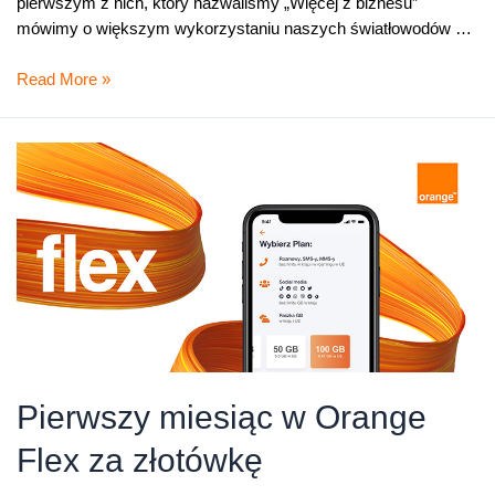
pierwszym z nich, który nazwaliśmy „Więcej z biznesu”
mówimy o większym wykorzystaniu naszych światłowodów …
Światłowody,
Read More »
konwergencja
i
nowoczesny
dom
Pierwszy miesiąc w Orange
Flex za złotówkę