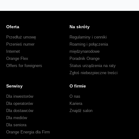
Oferta
Na skróty
Przedłuż umowę
Regulaminy i cenniki
Przenieś numer
Roaming i połączenia
Internet
międzynarodowe
Orange Flex
Poradnik Orange
Offers for foreigners
Status urządzenia na raty
Zgłoś niebezpieczne treści
Serwisy
O firmie
Dla inwestorów
O nas
Dla operatorów
Kariera
Dla dostawców
Znajdź salon
Dla mediów
Dla seniora
Orange Energia dla Firm