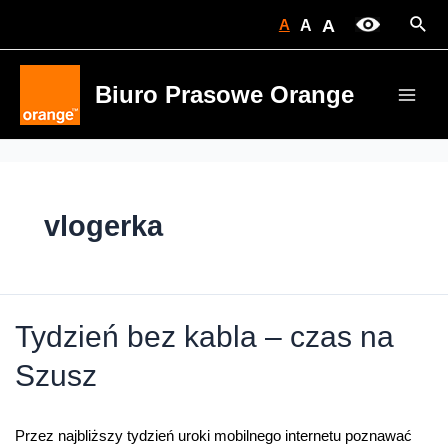
Skip
Sear
A
A
A
to
content
Biuro Prasowe Orange
Main
Men
vlogerka
Tydzień bez kabla – czas na
Szusz
Przez najbliższy tydzień uroki mobilnego internetu poznawać