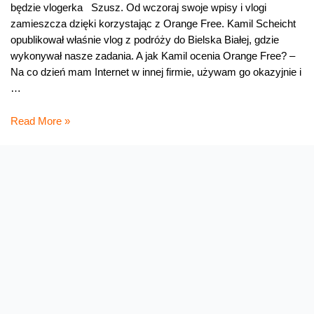
będzie vlogerka Szusz. Od wczoraj swoje wpisy i vlogi
zamieszcza dzięki korzystając z Orange Free. Kamil Scheicht
opublikował właśnie vlog z podróży do Bielska Białej, gdzie
wykonywał nasze zadania. A jak Kamil ocenia Orange Free? –
Na co dzień mam Internet w innej firmie, używam go okazyjnie i
…
Tydzień
Read More »
bez
kabla
–
czas
na
Szusz