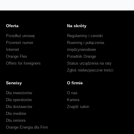
Oferta
Na skróty
Przedłuż umowę
Regulaminy i cenniki
Przenieś numer
Roaming i połączenia
Internet
międzynarodowe
Orange Flex
Poradnik Orange
Offers for foreigners
Status urządzenia na raty
Zgłoś niebezpieczne treści
Serwisy
O firmie
Dla inwestorów
O nas
Dla operatorów
Kariera
Dla dostawców
Znajdź salon
Dla mediów
Dla seniora
Orange Energia dla Firm