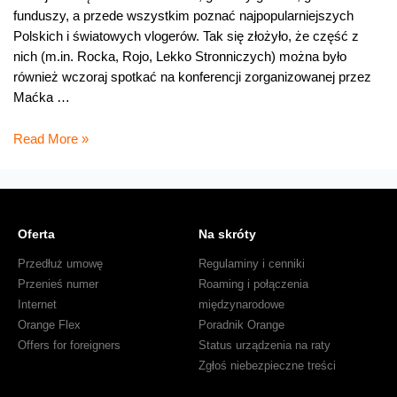
funduszy, a przede wszystkim poznać najpopularniejszych
Polskich i światowych vlogerów. Tak się złożyło, że część z
nich (m.in. Rocka, Rojo, Lekko Stronniczych) można było
również wczoraj spotkać na konferencji zorganizowanej przez
Maćka …
Dzieciństwo
Read More »
vlogosfery
Oferta
Na skróty
Przedłuż umowę
Regulaminy i cenniki
Przenieś numer
Roaming i połączenia
Internet
międzynarodowe
Orange Flex
Poradnik Orange
Offers for foreigners
Status urządzenia na raty
Zgłoś niebezpieczne treści