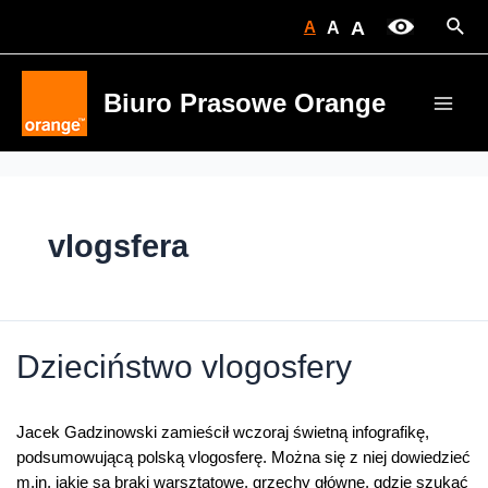
Skip
Sear
A
A
A
to
content
Biuro Prasowe Orange
Main
Men
vlogsfera
Dzieciństwo vlogosfery
Jacek Gadzinowski zamieścił wczoraj świetną infografikę,
podsumowującą polską vlogosferę. Można się z niej dowiedzieć
m.in. jakie są braki warsztatowe, grzechy główne, gdzie szukać