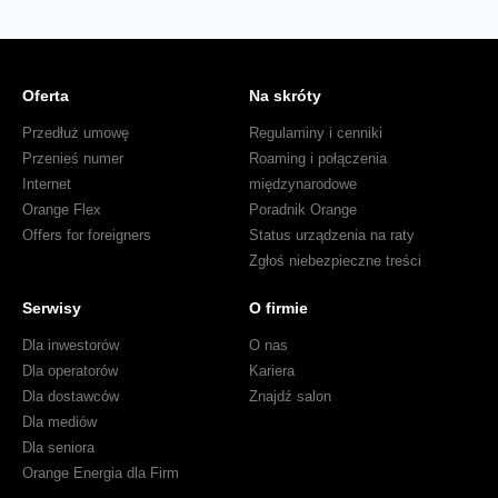
Oferta
Na skróty
Przedłuż umowę
Regulaminy i cenniki
Przenieś numer
Roaming i połączenia
Internet
międzynarodowe
Orange Flex
Poradnik Orange
Offers for foreigners
Status urządzenia na raty
Zgłoś niebezpieczne treści
Serwisy
O firmie
Dla inwestorów
O nas
Dla operatorów
Kariera
Dla dostawców
Znajdź salon
Dla mediów
Dla seniora
Orange Energia dla Firm