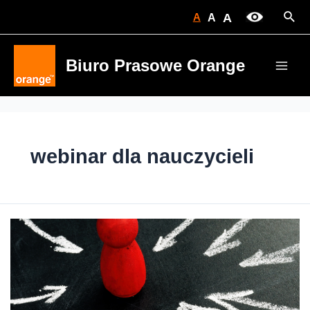
Skip
Sear
A
A
A
to
content
Biuro Prasowe Orange
Main
Men
webinar dla nauczycieli