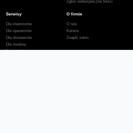
Zgłoś niebezpieczne treści
Serwisy
O firmie
Dla inwestorów
O nas
Dla operatorów
Kariera
Dla dostawców
Znajdź salon
Dla mediów
Dla seniora
Orange Energia dla Firm
Sprawdź mapę zasięgu
Kontakt