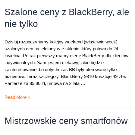
smartfonów
Szalone ceny z BlackBerry, ale
nie tylko
Dzisiaj rozpoczynamy kolejny weekend (właściwie week)
szalonych cen na telefony w e-sklepie, który potrwa do 24
kwietnia. Po raz pierwszy mamy ofertę BlackBerry dla klientów
indywidualnych. Sam jestem ciekawy, jakie będzie
zainteresowanie, bo dotychczas BB były oferowane tylko
biznesowi. Teraz szczegóły. BlackBerry 9810 kosztuje 49 zł w
Panterze za 89,90 zł, umowa na 2 lata …
Szalone
Read More »
ceny
z
BlackBerry,
Mistrzowskie ceny smartfonów
ale
nie