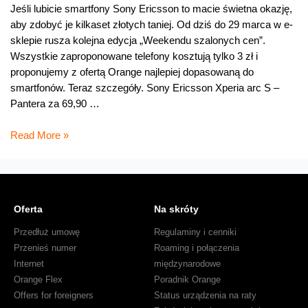
tylko
Jeśli lubicie smartfony Sony Ericsson to macie świetna okazję,
aby zdobyć je kilkaset złotych taniej. Od dziś do 29 marca w e-
sklepie rusza kolejna edycja „Weekendu szalonych cen”.
Wszystkie zaproponowane telefony kosztują tylko 3 zł i
proponujemy z ofertą Orange najlepiej dopasowaną do
smartfonów. Teraz szczegóły. Sony Ericsson Xperia arc S –
Pantera za 69,90 …
Mistrzowskie
Read More »
ceny
smartfonów
Oferta
Na skróty
Przedłuż umowę
Regulaminy i cenniki
Przenieś numer
Roaming i połączenia
Internet
międzynarodowe
Orange Flex
Poradnik Orange
Offers for foreigners
Status urządzenia na raty