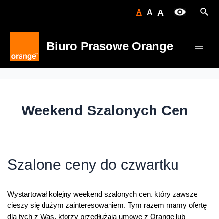
Skip
Sear
A
A
A
to
content
Biuro Prasowe Orange
Main
Men
Weekend Szalonych Cen
Szalone ceny do czwartku
Wystartował kolejny weekend szalonych cen, który zawsze
cieszy się dużym zainteresowaniem. Tym razem mamy ofertę
dla tych z Was, którzy przedłużają umowę z Orange lub