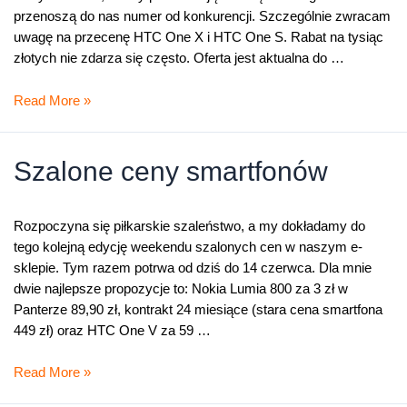
przenoszą do nas numer od konkurencji. Szczególnie zwracam
uwagę na przecenę HTC One X i HTC One S. Rabat na tysiąc
złotych nie zdarza się często. Oferta jest aktualna do …
Szalone
Read More »
ceny
do
czwartku
Szalone ceny smartfonów
Rozpoczyna się piłkarskie szaleństwo, a my dokładamy do
tego kolejną edycję weekendu szalonych cen w naszym e-
sklepie. Tym razem potrwa od dziś do 14 czerwca. Dla mnie
dwie najlepsze propozycje to: Nokia Lumia 800 za 3 zł w
Panterze 89,90 zł, kontrakt 24 miesiące (stara cena smartfona
449 zł) oraz HTC One V za 59 …
Szalone
Read More »
ceny