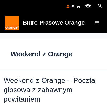
Skip
Sear
A
A
A
to
content
Biuro Prasowe Orange
Main
Men
Weekend z Orange
Weekend z Orange – Poczta
głosowa z zabawnym
powitaniem