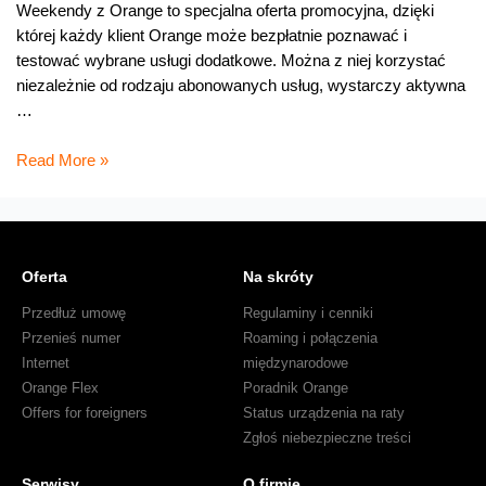
Weekendy z Orange to specjalna oferta promocyjna, dzięki
której każdy klient Orange może bezpłatnie poznawać i
testować wybrane usługi dodatkowe. Można z niej korzystać
niezależnie od rodzaju abonowanych usług, wystarczy aktywna
…
Bezpłatne
Read More »
audiobooki
na
Weekend
z
Oferta
Na skróty
Orange
Przedłuż umowę
Regulaminy i cenniki
Przenieś numer
Roaming i połączenia
Internet
międzynarodowe
Orange Flex
Poradnik Orange
Offers for foreigners
Status urządzenia na raty
Zgłoś niebezpieczne treści
Serwisy
O firmie