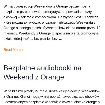
W marcowej edycji Weekendów z Orange będzie można
bezpłatnie przetestować humorystyczne powitania poczty
głosowej w telefonie komórkowym. Do wyboru jest 10 powitań,
które można aktywować w czasie najbliższego Weekendu z
Orange a jednego z nich używać całkowicie za darmo przez 12
miesięcy. Weekendy z Orange to specjalna oferta promocyjna,
dzięki której można bezpłatnie i bez …
Weekend
Read More »
z
Orange
–
Bezpłatne audiobooki na
Poczta
Weekend z Orange
głosowa
z
zabawnym
W najbliższy piątek, 27 maja, rusza kolejna edycja Weekendów
powitaniem
z Orange. Klienci mogą w niej pobrać nawet pięć audiobooków
udostępnionych bezpłatnie w serwisie www.audioteka.orange.pl.