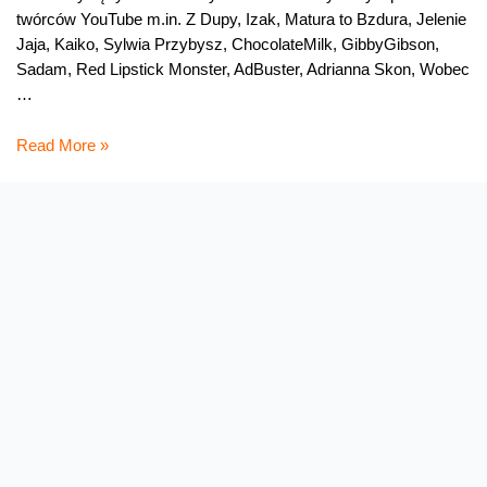
twórców YouTube m.in. Z Dupy, Izak, Matura to Bzdura, Jelenie
Jaja, Kaiko, Sylwia Przybysz, ChocolateMilk, GibbyGibson,
Sadam, Red Lipstick Monster, AdBuster, Adrianna Skon, Wobec
…
NJU
Read More »
WINTER
GAMES