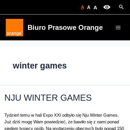
Skip
Sear
A
A
A
to
content
Biuro Prasowe Orange
Main
Men
winter games
NJU WINTER GAMES
Tydzień temu w hali Expo XXI odbyło się Nju Winter Games.
Już dziś mogę Wam powiedzieć, że bawiło się z nami ponad
siedem tysięcy osób. Na wydarzeniu obecnych było ponad 150