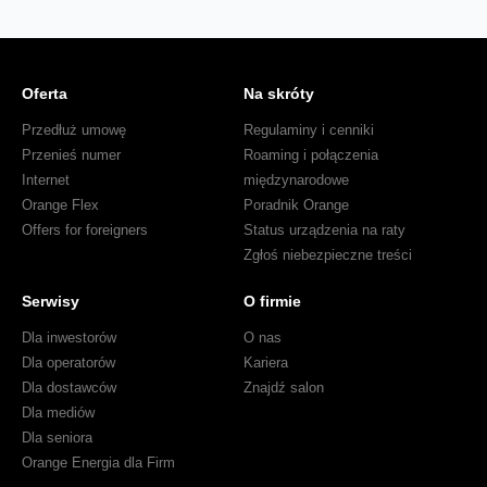
Oferta
Na skróty
Przedłuż umowę
Regulaminy i cenniki
Przenieś numer
Roaming i połączenia
Internet
międzynarodowe
Orange Flex
Poradnik Orange
Offers for foreigners
Status urządzenia na raty
Zgłoś niebezpieczne treści
Serwisy
O firmie
Dla inwestorów
O nas
Dla operatorów
Kariera
Dla dostawców
Znajdź salon
Dla mediów
Dla seniora
Orange Energia dla Firm