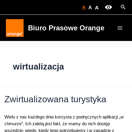
Skip
Sear
A
A
A
to
content
Biuro Prasowe Orange
Main
Men
wirtualizacja
Zwirtualizowana turystyka
Wielu z nas każdego dnia korzysta z podręcznych aplikacji „w
chmurze”. Ich zaletą jest fakt, że mamy do nich dostęp
wszędzie; wtedy, kiedy tego potrzebujemy i w zasadzie z