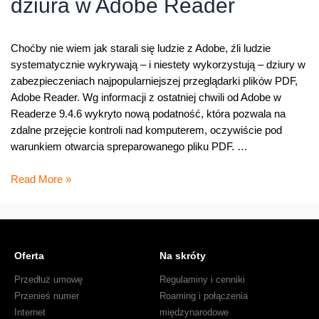
dziura w Adobe Reader
Choćby nie wiem jak starali się ludzie z Adobe, źli ludzie
systematycznie wykrywają – i niestety wykorzystują – dziury w
zabezpieczeniach najpopularniejszej przeglądarki plików PDF,
Adobe Reader. Wg informacji z ostatniej chwili od Adobe w
Readerze 9.4.6 wykryto nową podatność, która pozwala na
zdalne przejęcie kontroli nad komputerem, oczywiście pod
warunkiem otwarcia spreparowanego pliku PDF. …
Uwaga
Read More »
na
PDFy
–
kolejna
Oferta
Na skróty
dziura
w
Przedłuż umowę
Regulaminy i cenniki
Adobe
Przenieś numer
Roaming i połączenia
Reader
Internet
międzynarodowe