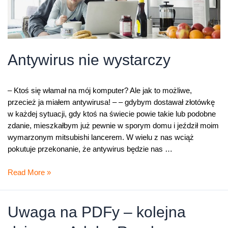
Antywirus nie wystarczy
– Ktoś się włamał na mój komputer? Ale jak to możliwe,
przecież ja miałem antywirusa! – – gdybym dostawał złotówkę
w każdej sytuacji, gdy ktoś na świecie powie takie lub podobne
zdanie, mieszkałbym już pewnie w sporym domu i jeździł moim
wymarzonym mitsubishi lancerem. W wielu z nas wciąż
pokutuje przekonanie, że antywirus będzie nas …
Antywirus
Read More »
nie
wystarczy
Uwaga na PDFy – kolejna