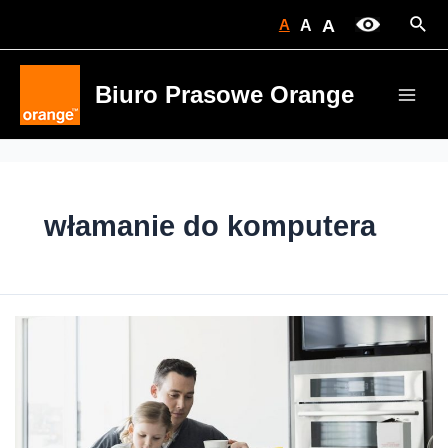
Skip
Sear
A
A
A
to
content
Biuro Prasowe Orange
Main
Men
włamanie do komputera