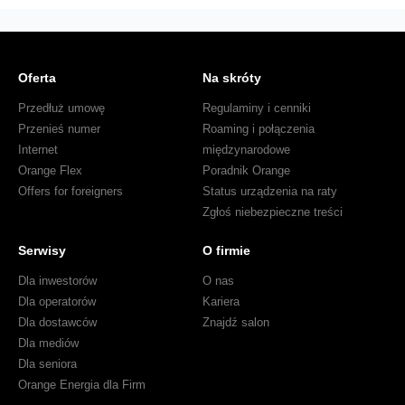
czerpie
satysfakcję?
Oferta
Na skróty
Przedłuż umowę
Regulaminy i cenniki
Przenieś numer
Roaming i połączenia
Internet
międzynarodowe
Orange Flex
Poradnik Orange
Offers for foreigners
Status urządzenia na raty
Zgłoś niebezpieczne treści
Serwisy
O firmie
Dla inwestorów
O nas
Dla operatorów
Kariera
Dla dostawców
Znajdź salon
Dla mediów
Dla seniora
Orange Energia dla Firm