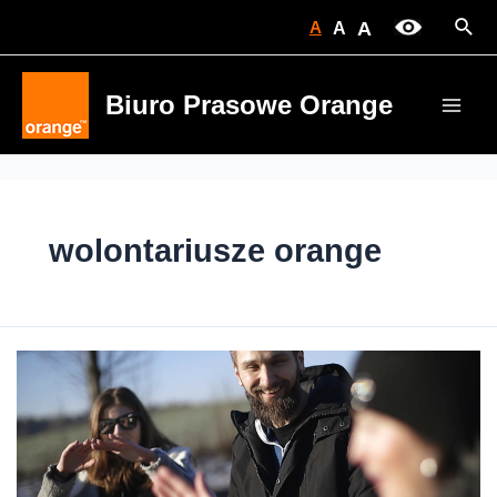
Skip
Sear
A
A
A
to
content
Biuro Prasowe Orange
Main
Men
wolontariusze orange