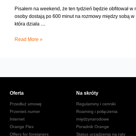
Pisałem na weekend, że ten tydzień będzie obfitował w n
osoby dostają po 600 minut na rozmowy między sobą w 
która działa …
Zapraszamy
Read More »
przyjaciół
na
Wspólną
Orbitę
Oferta
Na skróty
Przedłuż umowę
Regulaminy i cenniki
Przenieś numer
Roaming i połączenia
Internet
międzynarodowe
Orange Flex
Poradnik Orange
Offers for foreigners
Status urządzenia na raty