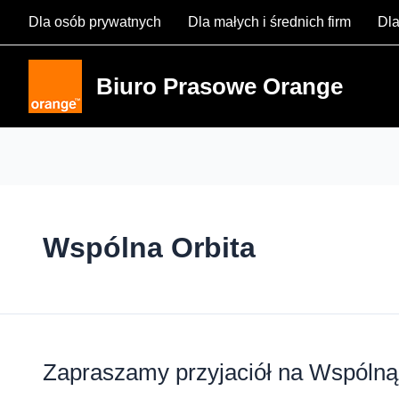
Skip
Dla osób prywatnych
Dla małych i średnich firm
Dla
to
content
Biuro Prasowe Orange
Wspólna Orbita
Zapraszamy przyjaciół na Wspólną