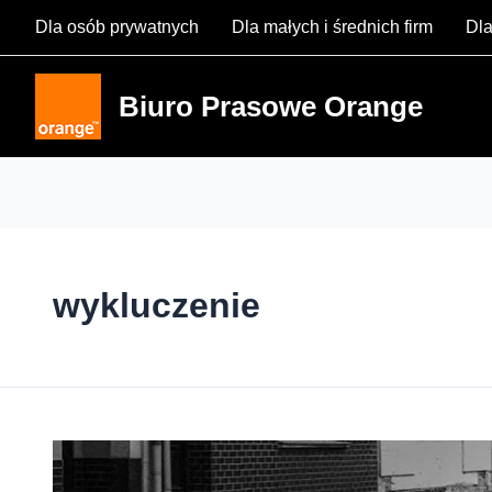
Skip
Dla osób prywatnych
Dla małych i średnich firm
Dla
to
content
Biuro Prasowe Orange
wykluczenie