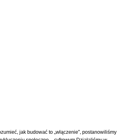
ozumieć, jak budować to „włączenie”, postanowiliśmy
 wykluczeniu społeczno – cyfrowym Działaliśmy w