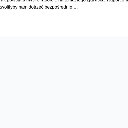
ozwoliłyby nam dotrzeć bezpośrednio …
Serwisy
O firmie
Dla inwestorów
O nas
Dla operatorów
Kariera
Dla dostawców
Znajdź salon
Dla mediów
Dla seniora
Orange Energia dla Firm