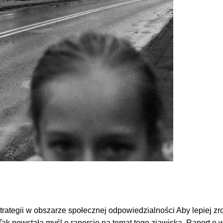
rategii w obszarze społecznej odpowiedzialności Aby lepiej zr
 Tak powstała myśl o raporcie na temat tego zjawiska. Raport o