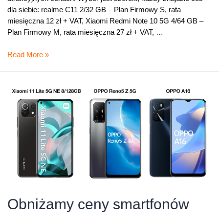
dla siebie: realme C11 2/32 GB – Plan Firmowy S, rata
miesięczna 12 zł + VAT, Xiaomi Redmi Note 10 5G 4/64 GB –
Plan Firmowy M, rata miesięczna 27 zł + VAT, …
Smartfony
Read More »
dla
firm
w
niższych
cenach
Obniżamy ceny smartfonów