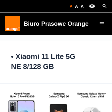
Skip
Sear
A
A
A
to
content
Biuro Prasowe Orange
Main
Men
• Xiaomi 11 Lite 5G
NE 8/128 GB