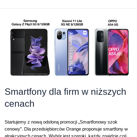
urządzenia
w
obniżonych
cenach
Smartfony dla firm w niższych
cenach
Startujemy z nową odsłoną promocji „Smartfonowy szok
cenowy”. Dla przedsiębiorców Orange proponuje smartfony w
atrakcyjnych cenach. Wybór jest szeroki, każdy znajdzie coś