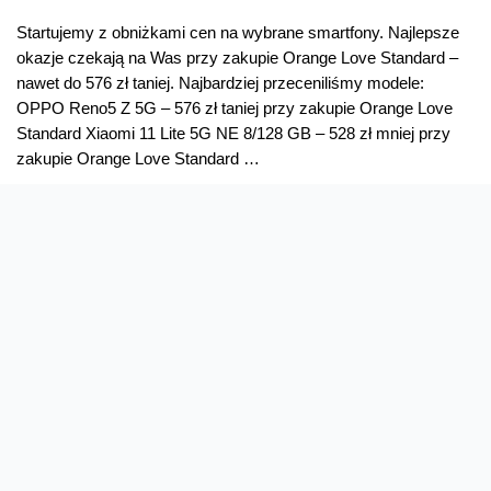
Startujemy z obniżkami cen na wybrane smartfony. Najlepsze
okazje czekają na Was przy zakupie Orange Love Standard –
nawet do 576 zł taniej. Najbardziej przeceniliśmy modele:
OPPO Reno5 Z 5G – 576 zł taniej przy zakupie Orange Love
Standard Xiaomi 11 Lite 5G NE 8/128 GB – 528 zł mniej przy
zakupie Orange Love Standard …
Obniżamy
Read More »
ceny
smartfonów
Oferta
Na skróty
Przedłuż umowę
Regulaminy i cenniki
Przenieś numer
Roaming i połączenia
Internet
międzynarodowe
Orange Flex
Poradnik Orange
Offers for foreigners
Status urządzenia na raty
Zgłoś niebezpieczne treści