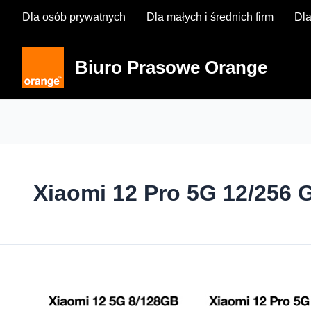
Skip
Dla osób prywatnych
Dla małych i średnich firm
Dla
to
content
Biuro Prasowe Orange
Xiaomi 12 Pro 5G 12/256 