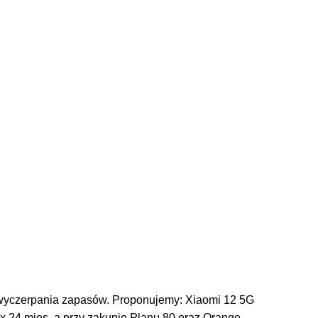
do wyczerpania zapasów. Proponujemy: Xiaomi 12 5G
x 24 mies, a przy zakupie Planu 80 oraz Orange …