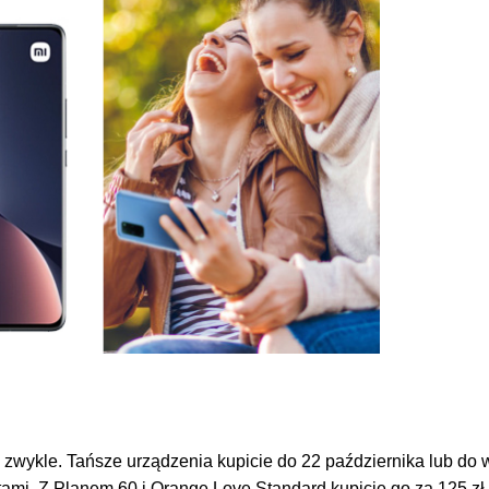
 niż zwykle. Tańsze urządzenia kupicie do 22 października lub 
mi. Z Planem 60 i Orange Love Standard kupicie go za 125 zł 