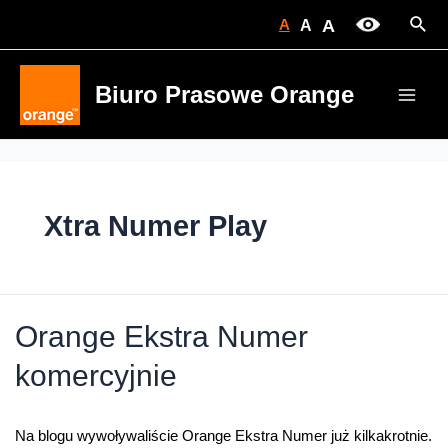
Skip
Sear
A
A
A
to
content
Biuro Prasowe Orange
Main
Men
Xtra Numer Play
Orange Ekstra Numer
komercyjnie
Na blogu wywoływaliście Orange Ekstra Numer już kilkakrotnie.