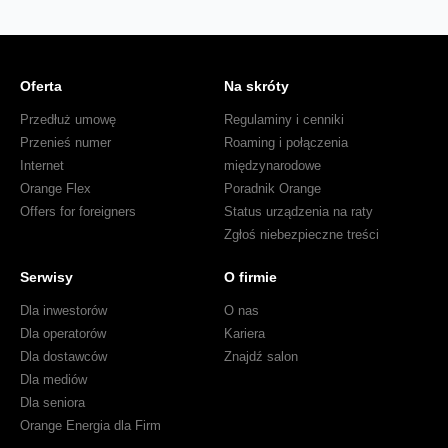
Oferta
Na skróty
Przedłuż umowę
Regulaminy i cenniki
Przenieś numer
Roaming i połączenia
Internet
międzynarodowe
Orange Flex
Poradnik Orange
Offers for foreigners
Status urządzenia na raty
Zgłoś niebezpieczne treści
Serwisy
O firmie
Dla inwestorów
O nas
Dla operatorów
Kariera
Dla dostawców
Znajdź salon
Dla mediów
Dla seniora
Orange Energia dla Firm