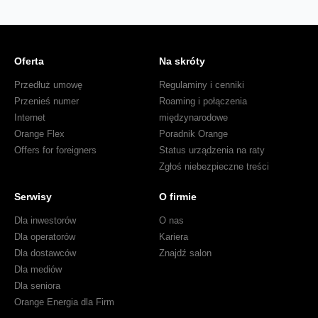
Oferta
Na skróty
Przedłuż umowę
Regulaminy i cenniki
Przenieś numer
Roaming i połączenia
Internet
międzynarodowe
Orange Flex
Poradnik Orange
Offers for foreigners
Status urządzenia na raty
Zgłoś niebezpieczne treści
Serwisy
O firmie
Dla inwestorów
O nas
Dla operatorów
Kariera
Dla dostawców
Znajdź salon
Dla mediów
Dla seniora
Orange Energia dla Firm