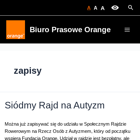
Skip
Sear
A
A
A
to
content
Biuro Prasowe Orange
Main
Men
zapisy
Siódmy Rajd na Autyzm
Można już zapisywać się do udziału w Społecznym Rajdzie
Rowerowym na Rzecz Osób z Autyzmem, który od początku
wspiera Fundacja Orange. Udział w rajdzie jest bezpłatny, ale