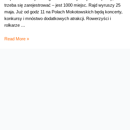
trzeba się zarejestrować – jest 1000 miejsc. Rajd wyruszy 25
maja. Już od godz 11 na Polach Mokotowskich będą koncerty,
konkursy i mnóstwo dodatkowych atrakcji. Rowerzyści i
rolkarze …
Siódmy
Read More »
Rajd
na
Autyzm