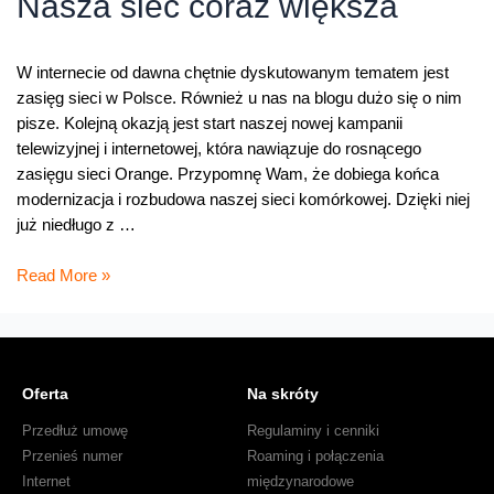
Nasza sieć coraz większa
Orange
W internecie od dawna chętnie dyskutowanym tematem jest
zasięg sieci w Polsce. Również u nas na blogu dużo się o nim
pisze. Kolejną okazją jest start naszej nowej kampanii
telewizyjnej i internetowej, która nawiązuje do rosnącego
zasięgu sieci Orange. Przypomnę Wam, że dobiega końca
modernizacja i rozbudowa naszej sieci komórkowej. Dzięki niej
już niedługo z …
Nasza
Read More »
sieć
coraz
większa
Oferta
Na skróty
Przedłuż umowę
Regulaminy i cenniki
Przenieś numer
Roaming i połączenia
Internet
międzynarodowe