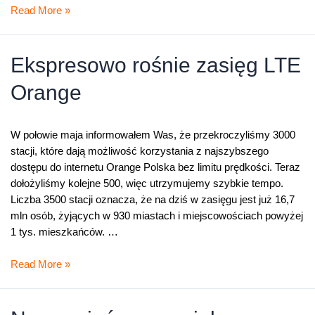
Orange
Read More »
Światłowód
już
w
Ekspresowo rośnie zasięg LTE
ponad
Orange
50
miastach
(aktualizacja)
W połowie maja informowałem Was, że przekroczyliśmy 3000
stacji, które dają możliwość korzystania z najszybszego
dostępu do internetu Orange Polska bez limitu prędkości. Teraz
dołożyliśmy kolejne 500, więc utrzymujemy szybkie tempo.
Liczba 3500 stacji oznacza, że na dziś w zasięgu jest już 16,7
mln osób, żyjących w 930 miastach i miejscowościach powyżej
1 tys. mieszkańców. …
Ekspresowo
Read More »
rośnie
zasięg
LTE