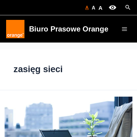
Skip
Sear
A
A
A
to
content
Biuro Prasowe Orange
Main
Men
zasięg sieci