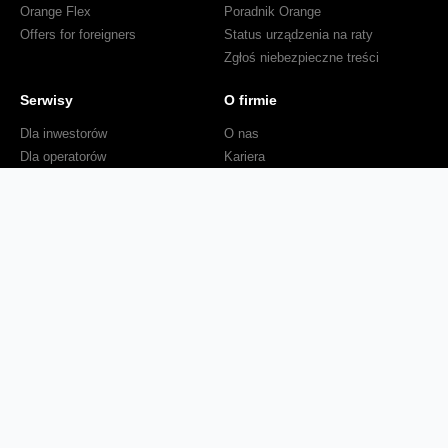
Orange Flex
Poradnik Orange
Offers for foreigners
Status urządzenia na raty
Zgłoś niebezpieczne treści
Serwisy
O firmie
Dla inwestorów
O nas
Dla operatorów
Kariera
Dla dostawców
Znajdź salon
Dla mediów
Dla seniora
Orange Energia dla Firm
Sprawdź mapę zasięgu
Kontakt