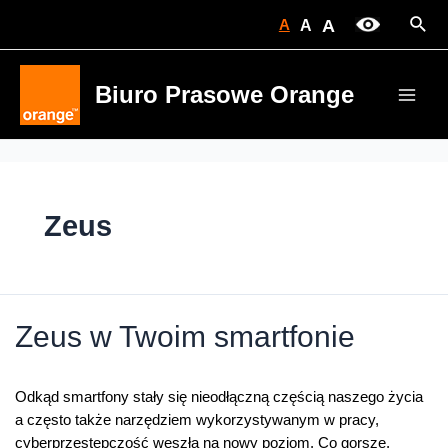
Skip
Sear
A
A
A
to
content
Biuro Prasowe Orange
Main
Men
Zeus
Zeus w Twoim smartfonie
Odkąd smartfony stały się nieodłączną częścią naszego życia
a często także narzędziem wykorzystywanym w pracy,
cyberprzestępczość weszła na nowy poziom. Co gorsze,