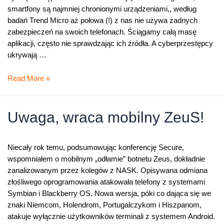
smartfony są najmniej chronionymi urządzeniami,, według
badań Trend Micro aż połowa (!) z nas nie używa żadnych
zabezpieczeń na swoich telefonach. Ściągamy całą masę
aplikacji, często nie sprawdzając ich źródła. A cyberprzestępcy
ukrywają …
Zeus
Read More »
w
Twoim
smartfonie
Uwaga, wraca mobilny ZeuS!
Niecały rok temu, podsumowując konferencję Secure,
wspomniałem o mobilnym „odłamie” botnetu Zeus, dokładnie
zanalizowanym przez kolegów z NASK. Opisywana odmiana
złośliwego oprogramowania atakowała telefony z systemami
Symbian i Blackberry OS. Nowa wersja, póki co dająca się we
znaki Niemcom, Holendrom, Portugalczykom i Hiszpanom,
atakuje wyłącznie użytkowników terminali z systemem Android.