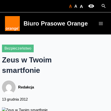
Skip
Sear
A
A
A
to
content
Biuro Prasowe Orange
Main
Men
Bezpieczeństwo
Zeus w Twoim
smartfonie
Redakcja
13 grudnia 2012