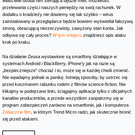
właściwie osoba nim sterująca będzie mieć możliwość
przelewania części naszych pieniędzy na swój rachunek. W
dodatku o kradzieży nie dowiemy się tak szybko – wirus
zainstalowany w przeglądarce będzie bowiem wyświetlał fałszywą
stronę, obrazującą nierzeczywisty, zawyżony stan konta. Jak
odbywa się cały proces?
W tym miejscu
znajdziesz opis ataku
krok po kraku.
Na działanie Zeusa wystawione są smartfony działające w
systemach Android i BlackBerry. iPhone’y jak na razie są
„bezpieczniejsze” chociaż i to, może się w każdej chwili zmienić.
Nie wpadajmy jednak w panikę. Istnieją sposoby, by ustrzec się
przed koszmarem rabunku rodem z filmów science-fiction. Nie
klikajmy w podejrzane linki, ściągajmy aplikacje tylko z oficjalnych
kanałów producentów, a przede wszystkim zaopatrzmy się w
program zabezpieczeń zarówno na smartfonie, jak i komputerze.
Zobaczcie film
, w którym Trend Micro radzi, jak skutecznie bronić
się przed atakami.