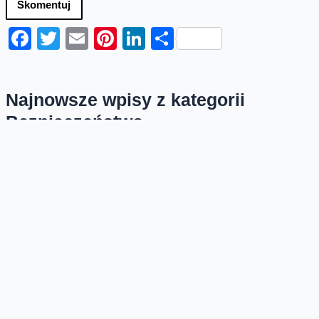
Skomentuj
Facebook
Twitter
Email
Pinterest
LinkedIn
Share
Najnowsze wpisy z kategorii
Bezpieczeństwo
(nie)Bezpieczna Sieć, SMS-y (nie)
od rządu
Sieciowi oszuści bardzo lubią podszywać się pod
organy administracji publicznej. Mandat do zapłaty
online, nadpłata podatku, problemy z logowaniem
mObywatelem...
Hasło, czyli dziwne długie zdanie
Marzy mi się sytuacja, gdy musząc dostać się do
jakiegoś serwisu będziemy wspominać stare czasy,