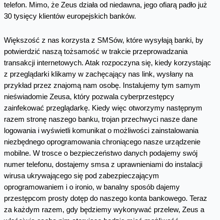
telefon. Mimo, że Zeus działa od niedawna, jego ofiarą padło już
30 tysięcy klientów europejskich banków.
Większość z nas korzysta z SMSów, które wysyłają banki, by
potwierdzić naszą tożsamość w trakcie przeprowadzania
transakcji internetowych. Atak rozpoczyna się, kiedy korzystając
z przeglądarki klikamy w zachęcający nas link, wysłany na
przykład przez znajomą nam osobę. Instalujemy tym samym
nieświadomie Zeusa, który pozwala cyberprzestępcy
zainfekować przeglądarkę. Kiedy więc otworzymy następnym
razem stronę naszego banku, trojan przechwyci nasze dane
logowania i wyświetli komunikat o możliwości zainstalowania
niezbędnego oprogramowania chroniącego nasze urządzenie
mobilne. W trosce o bezpieczeństwo danych podajemy swój
numer telefonu, dostajemy smsa z uprawnieniami do instalacji
wirusa ukrywającego się pod zabezpieczającym
oprogramowaniem i o ironio, w banalny sposób dajemy
przestępcom prosty dotęp do naszego konta bankowego. Teraz
za każdym razem, gdy będziemy wykonywać przelew, Zeus a