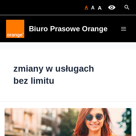
Skip
Sear
A
A
A
to
content
Biuro Prasowe Orange
Main
Men
zmiany w usługach
bez limitu