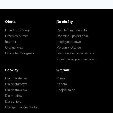
Oferta
Na skróty
Przedłuż umowę
Regulaminy i cenniki
Przenieś numer
Roaming i połączenia
Internet
międzynarodowe
Orange Flex
Poradnik Orange
Offers for foreigners
Status urządzenia na raty
Zgłoś niebezpieczne treści
Serwisy
O firmie
Dla inwestorów
O nas
Dla operatorów
Kariera
Dla dostawców
Znajdź salon
Dla mediów
Dla seniora
Orange Energia dla Firm