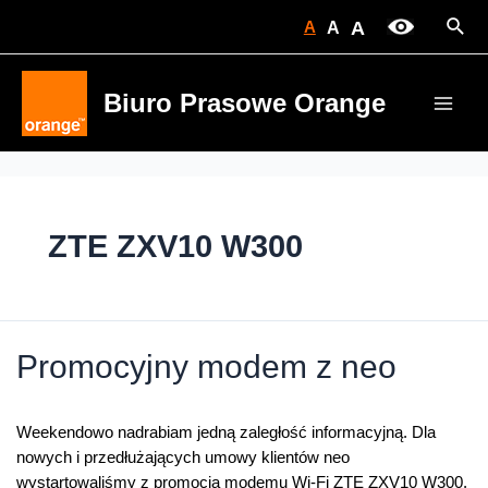
Skip
Sear
A
A
A
to
content
Biuro Prasowe Orange
Main
Men
ZTE ZXV10 W300
Promocyjny modem z neo
Weekendowo nadrabiam jedną zaległość informacyjną. Dla
nowych i przedłużających umowy klientów neo
wystartowaliśmy z promocją modemu Wi-Fi ZTE ZXV10 W300.