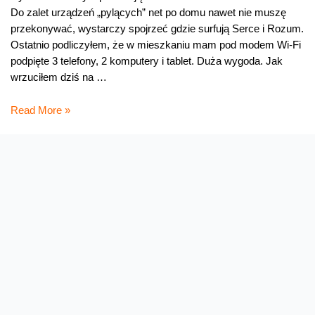
Do zalet urządzeń „pylących” net po domu nawet nie muszę
przekonywać, wystarczy spojrzeć gdzie surfują Serce i Rozum.
Ostatnio podliczyłem, że w mieszkaniu mam pod modem Wi-Fi
podpięte 3 telefony, 2 komputery i tablet. Duża wygoda. Jak
wrzuciłem dziś na …
Promocyjny
Read More »
modem
z
neo