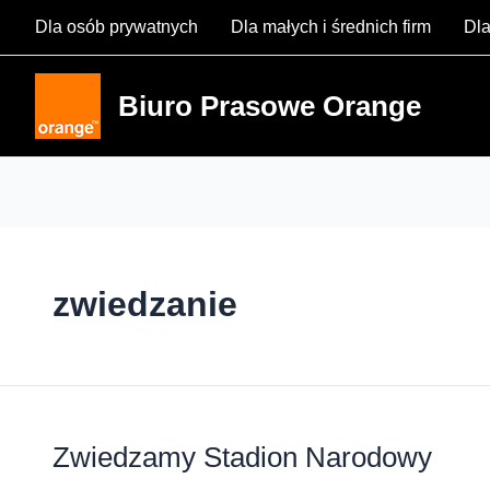
Skip
Dla osób prywatnych
Dla małych i średnich firm
Dla
to
content
Biuro Prasowe Orange
zwiedzanie
Zwiedzamy Stadion Narodowy