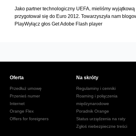
Jako partner technologiczny UEFA, mieliśmy wyjątkową
przygotował się do Euro 2012. Towarzyszyła nam blogow
PlayWyłącz głos Get Adobe Flash player
Oferta
Na skróty
Przedłuż umowę
Regulaminy i cenniki
Przenieś numer
Roaming i połączenia
Internet
międzynarodowe
Orange Flex
Poradnik Orange
Offers for foreigners
Status urządzenia na raty
Zgłoś niebezpieczne treści