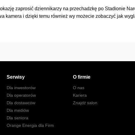
 okazję zaprosić dziennikarzy na przechadzkę po Stadionie N
a kamera i dzięki temu również wy możecie zobaczyć jak wygl
Serwisy
O firmie
Dla inwestorów
O nas
Dla operatorów
Kariera
Dla dostawców
Znajdź salon
Dla mediów
Dla seniora
Orange Energia dla Firm