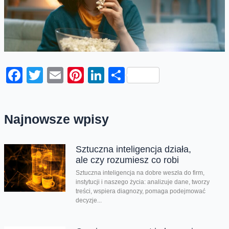
Facebook
Twitter
Email
Pinterest
LinkedIn
Share
Najnowsze wpisy
Sztuczna inteligencja działa,
ale czy rozumiesz co robi
Sztuczna inteligencja na dobre weszła do firm,
instytucji i naszego życia: analizuje dane, tworzy
treści, wspiera diagnozy, pomaga podejmować
decyzje...