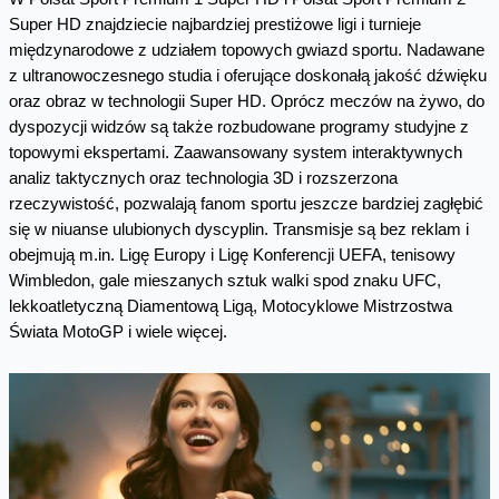
Super HD znajdziecie najbardziej prestiżowe ligi i turnieje
międzynarodowe z udziałem topowych gwiazd sportu. Nadawane
z ultranowoczesnego studia i oferujące doskonałą jakość dźwięku
oraz obraz w technologii Super HD. Oprócz meczów na żywo, do
dyspozycji widzów są także rozbudowane programy studyjne z
topowymi ekspertami. Zaawansowany system interaktywnych
analiz taktycznych oraz technologia 3D i rozszerzona
rzeczywistość, pozwalają fanom sportu jeszcze bardziej zagłębić
się w niuanse ulubionych dyscyplin. Transmisje są bez reklam i
obejmują m.in. Ligę Europy i Ligę Konferencji UEFA, tenisowy
Wimbledon, gale mieszanych sztuk walki spod znaku UFC,
lekkoatletyczną Diamentową Ligą, Motocyklowe Mistrzostwa
Świata MotoGP i wiele więcej.