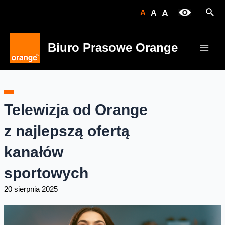
Skip
Sear
A
A
A
to
content
Biuro Prasowe Orange
Main
Men
Telewizja od Orange
z najlepszą ofertą
kanałów
sportowych
20 sierpnia 2025