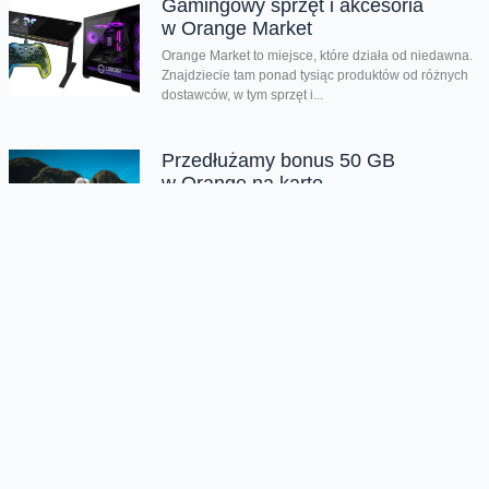
Gamingowy sprzęt i akcesoria
w Orange Market
Orange Market to miejsce, które działa od niedawna.
Znajdziecie tam ponad tysiąc produktów od różnych
dostawców, w tym sprzęt i...
Przedłużamy bonus 50 GB
w Orange na kartę
W sierpniu w Orange na kartę przedłużamy lipcową
promocję na dodatkowe gigabajty. Po doładowaniu
online do 31 sierpnia 2026 roku, za minimum...
Orange Polska zabezpieczył
dostawy energii ze źródeł
odnawialnych do roku 2035
Orange Polska przedłużył umowę PPA (Power
Purchase Agreement) z EDF power solutions
Polska na dostawę energii odnawialnej z farm
wiatrowych do roku 2035. Kontrakt wpisuje się...