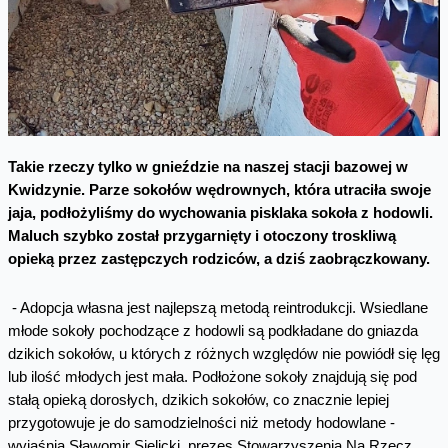
Takie rzeczy tylko w gnieździe na naszej stacji bazowej w
Kwidzynie. Parze sokołów wędrownych, która utraciła swoje
jaja, podłożyliśmy do wychowania pisklaka sokoła z hodowli.
Maluch szybko został przygarnięty i otoczony troskliwą
opieką przez zastępczych rodziców, a dziś zaobrączkowany.
- Adopcja własna jest najlepszą metodą reintrodukcji. Wsiedlane
młode sokoły pochodzące z hodowli są podkładane do gniazda
dzikich sokołów, u których z różnych względów nie powiódł się lęg
lub ilość młodych jest mała. Podłożone sokoły znajdują się pod
stałą opieką dorosłych, dzikich sokołów, co znacznie lepiej
przygotowuje je do samodzielności niż metody hodowlane -
wyjaśnia Sławomir Sielicki, prezes Stowarzyszenia Na Rzecz