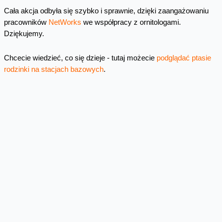
Cała akcja odbyła się szybko i sprawnie, dzięki zaangażowaniu
pracowników
NetWorks
we współpracy z ornitologami.
Dziękujemy.
Chcecie wiedzieć, co się dzieje - tutaj możecie
podglądać ptasie
rodzinki na stacjach bazowych
.
Facebook
Twitter
Email
Pinterest
LinkedIn
Share
Najnowsze wpisy
(nie)Bezpieczna Sieć – SMS-y (nie)
od rządu
Sieciowi oszuści bardzo lubią podszywać się pod
organy administracji publicznej. Mandat do zapłaty
online, nadpłata podatku, problemy z logowaniem
mObywatelem...