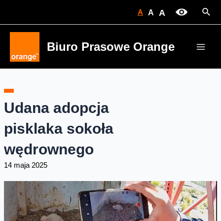
Skip
Sear
A
A
A
to
content
Biuro Prasowe Orange
Main
Men
Udana adopcja
pisklaka sokoła
wędrownego
14 maja 2025