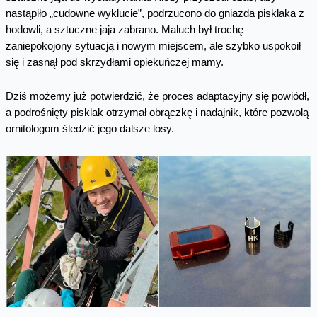
nastąpiło „cudowne wyklucie”, podrzucono do gniazda pisklaka z
hodowli, a sztuczne jaja zabrano. Maluch był trochę
zaniepokojony sytuacją i nowym miejscem, ale szybko uspokoił
się i zasnął pod skrzydłami opiekuńczej mamy.
Dziś możemy już potwierdzić, że proces adaptacyjny się powiódł,
a podrośnięty pisklak otrzymał obrączkę i nadajnik, które pozwolą
ornitologom śledzić jego dalsze losy.