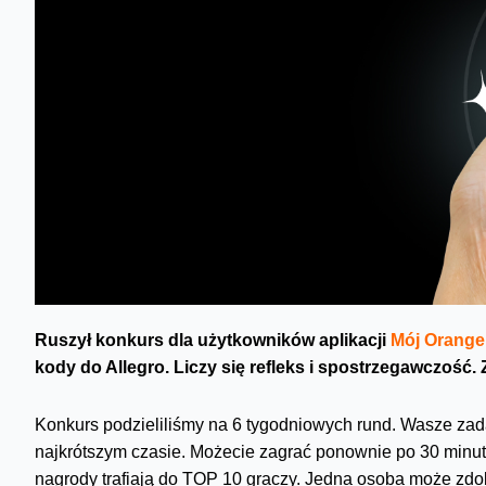
Ruszył konkurs dla użytkowników aplikacji
Mój Orange
kody do Allegro. Liczy się refleks i spostrzegawczość.
Konkurs podzieliliśmy na 6 tygodniowych rund. Wasze zad
najkrótszym czasie. Możecie zagrać ponownie po 30 minuta
nagrody trafiają do TOP 10 graczy. Jedna osoba może zdo