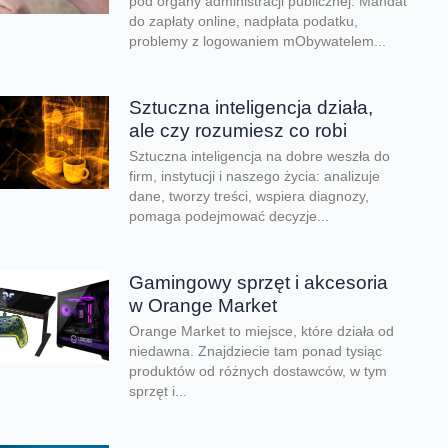
pod organy administracji publicznej. Mandat
do zapłaty online, nadpłata podatku,
problemy z logowaniem mObywatelem...
Sztuczna inteligencja działa,
ale czy rozumiesz co robi
Sztuczna inteligencja na dobre weszła do
firm, instytucji i naszego życia: analizuje
dane, tworzy treści, wspiera diagnozy,
pomaga podejmować decyzje...
Gamingowy sprzęt i akcesoria
w Orange Market
Orange Market to miejsce, które działa od
niedawna. Znajdziecie tam ponad tysiąc
produktów od różnych dostawców, w tym
sprzęt i...