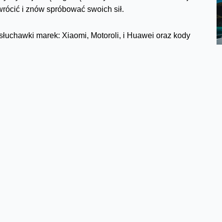
wrócić i znów spróbować swoich sił.
słuchawki marek: Xiaomi, Motoroli, i Huawei oraz kody
il do aplikacji Mój Orange, przejdźcie do zakładki „Dla
ięcej szczegółów znajdziecie
w aplikacji
. Regulamin