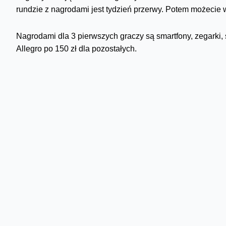
rundzie z nagrodami jest tydzień przerwy. Potem możecie 
Nagrodami dla 3 pierwszych graczy są smartfony, zegarki, 
Allegro po 150 zł dla pozostałych.
Jak wziąć udział w konkursie? Zalogujcie się adresem e-ma
Ciebie” lub „Dla Firm” i kliknijcie w baner konkursowy. W
konkursu znajdziecie
tutaj
.