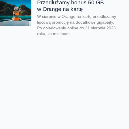
Przedłużamy bonus 50 GB
w Orange na kartę
W sierpniu w Orange na kartę przedłużamy
lipcową promocję na dodatkowe gigabajty.
Po doładowaniu online do 31 sierpnia 2026
roku, za minimum...
Orange Polska zabezpieczył
dostawy energii ze źródeł
odnawialnych do roku 2035
Orange Polska przedłużył umowę PPA
(Power Purchase Agreement) z EDF power
solutions Polska na dostawę energii
odnawialnej z farm wiatrowych do roku 2035.
Kontrakt wpisuje się...