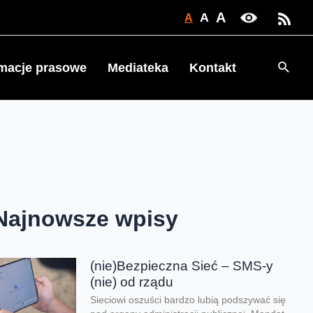
A
A
A
Searc
rmacje prasowe
Mediateka
Kontakt
Najnowsze wpisy
(nie)Bezpieczna Sieć – SMS-y
(nie) od rządu
Sieciowi oszuści bardzo lubią podszywać się