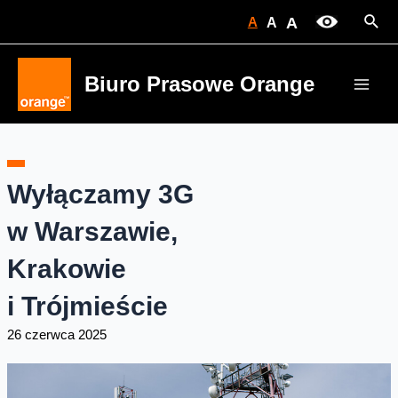
Skip
Sear
A
A
A
to
content
Biuro Prasowe Orange
Main
Men
Wyłączamy 3G
w Warszawie,
Krakowie
i Trójmieście
26 czerwca 2025