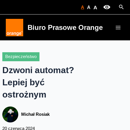
Skip
Sear
A
A
A
to
content
Biuro Prasowe Orange
Main
Men
Bezpieczeństwo
Dzwoni automat?
Lepiej być
ostrożnym
Michał Rosiak
20 czerwca 2024