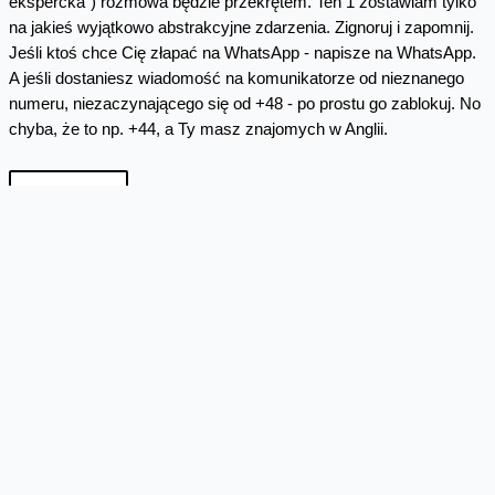
ekspercka") rozmowa będzie przekrętem. Ten 1 zostawiam tylko
na jakieś wyjątkowo abstrakcyjne zdarzenia. Zignoruj i zapomnij.
Jeśli ktoś chce Cię złapać na WhatsApp - napisze na WhatsApp.
A jeśli dostaniesz wiadomość na komunikatorze od nieznanego
numeru, niezaczynającego się od +48 - po prostu go zablokuj. No
chyba, że to np. +44, a Ty masz znajomych w Anglii.
Skomentuj
Facebook
Twitter
Email
Pinterest
LinkedIn
Share
Najnowsze wpisy z kategorii
Bezpieczeństwo
Nieistniejący kupon z Biedronki
Motyw na "kupon z Biedronki" lub innego sklepu to
jeden z klasycznych schematów stosowanych w sieci.