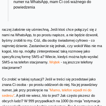
numer na WhatsApp, mam Ci coś ważnego do
powiedzenia
raczej żałośnie się uśmiechną. Jeśli ktoś chce połączyć się z
nami na WhatsApp, to po prostu napisze, a nie będzie dzwonił,
byśmy zrobili to my. Cóż, dla osoby świadomej cyfrowo - co
najmniej dziwnie. Zastanówcie się jednak, czy wokół Was nie ma
kogoś, kto np. mógłby zinterpretować taką rozmowę jako
specyficzną formę SMS-a? Wiecie, kiedyś można było wysłać
SMS-a na telefon stacjonarny.
Wojtek
- są jeszcze telefony
stacjonarne?
Co zrobić w takiej sytuacji? Jeśli w treści się przedstawi jako
znana Ci osoba - po prostu oddzwoń do niej. Na jej prawdziwy
numer, jak przy przekręcie na
"Mamo, telefon wpadł mi do
sedesu"
. A jeśli nie wiesz, kto to jest? Jak często piszesz do
obcych ludzi? W 999 przypadkach na 1000 (to moja "estymacja