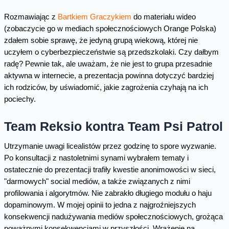
Rozmawiając z
Bartkiem Graczykiem
do materiału wideo
(zobaczycie go w mediach społecznościowych Orange Polska)
zdałem sobie sprawę, że jedyną grupą wiekową, której nie
uczyłem o cyberbezpieczeństwie są przedszkolaki. Czy dałbym
radę? Pewnie tak, ale uważam, że nie jest to grupa przesadnie
aktywna w internecie, a prezentacja powinna dotyczyć bardziej
ich rodziców, by uświadomić, jakie zagrożenia czyhają na ich
pociechy.
Team Reksio kontra Team Psi Patrol
Utrzymanie uwagi licealistów przez godzinę to spore wyzwanie.
Po konsultacji z nastoletnimi synami wybrałem tematy i
ostatecznie do prezentacji trafiły kwestie anonimowości w sieci,
"darmowych" social mediów, a także związanych z nimi
profilowania i algorytmów. Nie zabrakło długiego modułu o haju
dopaminowym. W mojej opinii to jedna z najgroźniejszych
konsekwencji nadużywania mediów społecznościowych, grożąca
poważnymi konsekwencjami w przyszłości. Wrażenie na