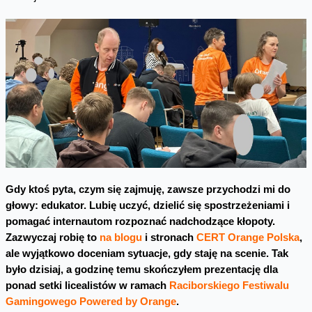
Gdy ktoś pyta, czym się zajmuję, zawsze przychodzi mi do
głowy: edukator. Lubię uczyć, dzielić się spostrzeżeniami i
pomagać internautom rozpoznać nadchodzące kłopoty.
Zazwyczaj robię to
na blogu
i stronach
CERT Orange Polska
,
ale wyjątkowo doceniam sytuacje, gdy staję na scenie. Tak
było dzisiaj, a godzinę temu skończyłem prezentację dla
ponad setki licealistów w ramach
Raciborskiego Festiwalu
Gamingowego Powered by Orange
.