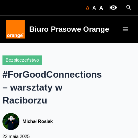
Skip
Sear
A
A
A
to
content
Biuro Prasowe Orange
Main
Men
Bezpieczeństwo
#ForGoodConnections
– warsztaty w
Raciborzu
Michał Rosiak
22 maja 2025