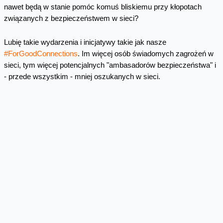
nawet będą w stanie pomóc komuś bliskiemu przy kłopotach
związanych z bezpieczeństwem w sieci?
Lubię takie wydarzenia i inicjatywy takie jak nasze
#ForGoodConnections
. Im więcej osób świadomych zagrożeń w
sieci, tym więcej potencjalnych "ambasadorów bezpieczeństwa" i
- przede wszystkim - mniej oszukanych w sieci.
Przejechałem do Raciborza kawał drogi, ale było warto.
Skomentuj
Facebook
Twitter
Email
Pinterest
LinkedIn
Share
Najnowsze wpisy z kategorii
Bezpieczeństwo