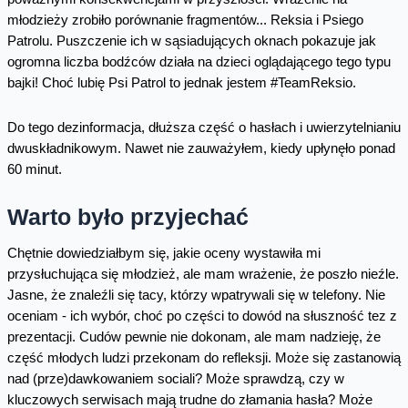
młodzieży zrobiło porównanie fragmentów... Reksia i Psiego
Patrolu. Puszczenie ich w sąsiadujących oknach pokazuje jak
ogromna liczba bodźców działa na dzieci oglądającego tego typu
bajki! Choć lubię Psi Patrol to jednak jestem #TeamReksio.
Do tego dezinformacja, dłuższa część o hasłach i uwierzytelnianiu
dwuskładnikowym. Nawet nie zauważyłem, kiedy upłynęło ponad
60 minut.
Warto było przyjechać
Chętnie dowiedziałbym się, jakie oceny wystawiła mi
przysłuchująca się młodzież, ale mam wrażenie, że poszło nieźle.
Jasne, że znaleźli się tacy, którzy wpatrywali się w telefony. Nie
oceniam - ich wybór, choć po części to dowód na słuszność tez z
prezentacji. Cudów pewnie nie dokonam, ale mam nadzieję, że
część młodych ludzi przekonam do refleksji. Może się zastanowią
nad (prze)dawkowaniem sociali? Może sprawdzą, czy w
kluczowych serwisach mają trudne do złamania hasła? Może