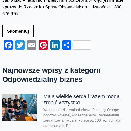
Jak widać – taka infolinia jest nam potrzebna. A więc jeśli macie
sprawy do Rzecznika Spraw Obywatelskich – dzwońcie – 800
676 676.
Skomentuj
Facebook
Twitter
Email
Pinterest
LinkedIn
Share
Najnowsze wpisy z kategorii
Odpowiedzialny biznes
Mają wielkie serca i razem mogą
zrobić wszystko
Wolontariuszki i wolontariusze Fundacji Orange
podczas kolejnej, wiosennej edycji wolontariatu
zorganizowali w całej Polsce aż 100 różnych akcji
pomocowych. Dali...