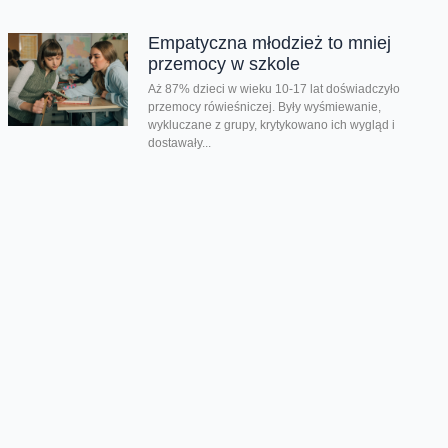
Empatyczna młodzież to mniej
przemocy w szkole
Aż 87% dzieci w wieku 10-17 lat doświadczyło
przemocy rówieśniczej. Były wyśmiewanie,
wykluczane z grupy, krytykowano ich wygląd i
dostawały...
Wyłączcie dziś smartfon i
sprawdźcie, co się stanie
Dziś obchodzimy Światowy Dzień Bez Telefonu - to
doskonała okazja, by skupić się na tym, co
najcenniejsze i krok po...
Lato pełne przygód zamiast
ekranów
Kiedy kończy się rok szkolny i tempo zwalnia, czas
wolny mogą przesadnie wypełniać ekrany. Co zrobić,
aby zadbać o zdrowy...