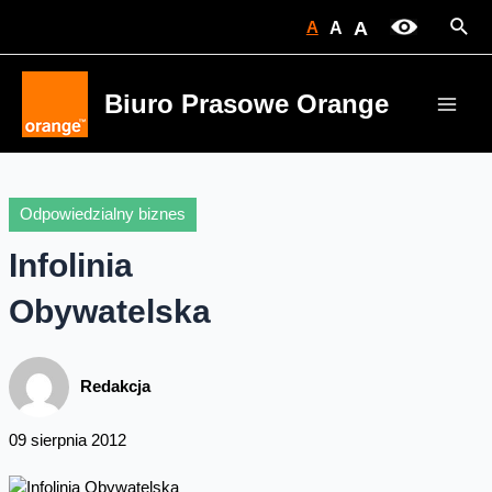
Skip
Sear
A
A
A
to
content
Biuro Prasowe Orange
Main
Men
Odpowiedzialny biznes
Infolinia
Obywatelska
Redakcja
09 sierpnia 2012