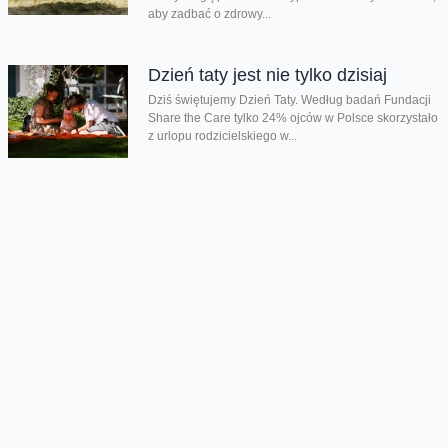
aby zadbać o zdrowy...
Dzień taty jest nie tylko dzisiaj
Dziś świętujemy Dzień Taty. Według badań Fundacji
Share the Care tylko 24% ojców w Polsce skorzystało
z urlopu rodzicielskiego w...
Chmura tagów
EURO 2012
szkoła bez przemocy
Oferta
Na skróty
Przedłuż umowę
Regulaminy i cenniki
Przenieś numer
Roaming i połączenia
Internet
międzynarodowe
Orange Flex
Poradnik Orange