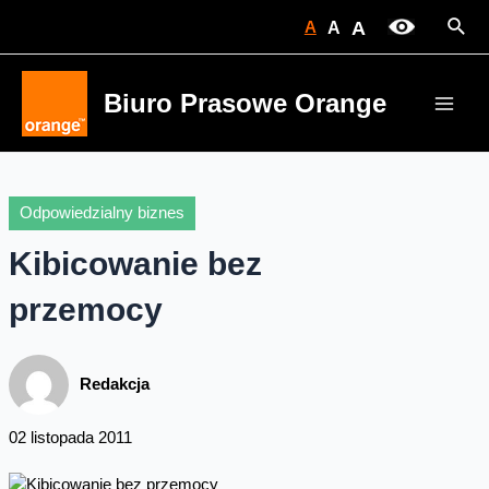
Skip
Sear
A
A
A
to
content
Biuro Prasowe Orange
Main
Men
Odpowiedzialny biznes
Kibicowanie bez
przemocy
Redakcja
02 listopada 2011