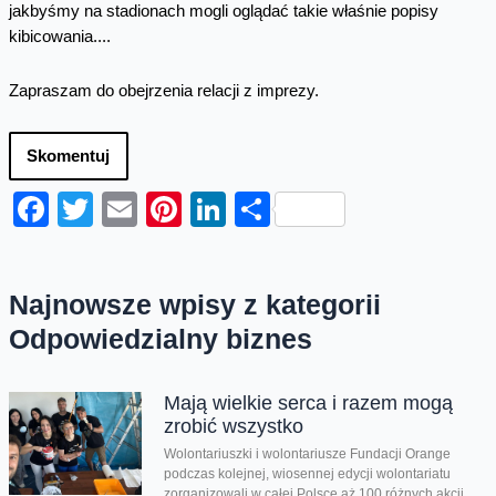
jakbyśmy na stadionach mogli oglądać takie właśnie popisy
kibicowania....
Zapraszam do obejrzenia relacji z imprezy.
Skomentuj
Facebook
Twitter
Email
Pinterest
LinkedIn
Share
Najnowsze wpisy z kategorii
Odpowiedzialny biznes
Mają wielkie serca i razem mogą
zrobić wszystko
Wolontariuszki i wolontariusze Fundacji Orange
podczas kolejnej, wiosennej edycji wolontariatu
zorganizowali w całej Polsce aż 100 różnych akcji