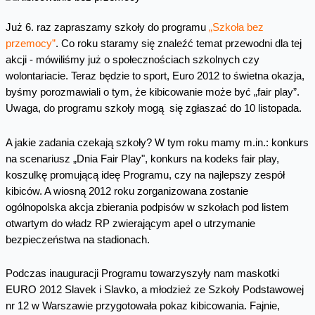
Już 6. raz zapraszamy szkoły do programu
„Szkoła bez
przemocy”
. Co roku staramy się znaleźć temat przewodni dla tej
akcji - mówiliśmy już o społecznościach szkolnych czy
wolontariacie. Teraz będzie to sport, Euro 2012 to świetna okazja,
byśmy porozmawiali o tym, że kibicowanie może być „fair play”.
Uwaga, do programu szkoły mogą się zgłaszać do 10 listopada.
A jakie zadania czekają szkoły? W tym roku mamy m.in.: konkurs
na scenariusz „Dnia Fair Play", konkurs na kodeks fair play,
koszulkę promującą ideę Programu, czy na najlepszy zespół
kibiców. A wiosną 2012 roku zorganizowana zostanie
ogólnopolska akcja zbierania podpisów w szkołach pod listem
otwartym do władz RP zwierającym apel o utrzymanie
bezpieczeństwa na stadionach.
Podczas inauguracji Programu towarzyszyły nam maskotki
EURO 2012 Slavek i Slavko, a młodzież ze Szkoły Podstawowej
nr 12 w Warszawie przygotowała pokaz kibicowania. Fajnie,