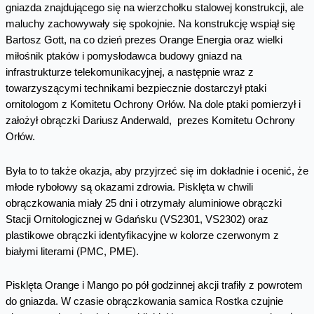
gniazda znajdującego się na wierzchołku stalowej konstrukcji, ale
maluchy zachowywały się spokojnie. Na konstrukcję wspiął się
Bartosz Gott, na co dzień prezes Orange Energia oraz wielki
miłośnik ptaków i pomysłodawca budowy gniazd na
infrastrukturze telekomunikacyjnej, a następnie wraz z
towarzyszącymi technikami bezpiecznie dostarczył ptaki
ornitologom z Komitetu Ochrony Orłów. Na dole ptaki pomierzył i
założył obrączki Dariusz Anderwald, prezes Komitetu Ochrony
Orłów.
Była to to także okazja, aby przyjrzeć się im dokładnie i ocenić, że
młode rybołowy są okazami zdrowia. Pisklęta w chwili
obrączkowania miały 25 dni i otrzymały aluminiowe obrączki
Stacji Ornitologicznej w Gdańsku (VS2301, VS2302) oraz
plastikowe obrączki identyfikacyjne w kolorze czerwonym z
białymi literami (PMC, PME).
Pisklęta Orange i Mango po pół godzinnej akcji trafiły z powrotem
do gniazda. W czasie obrączkowania samica Rostka czujnie