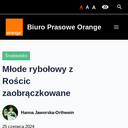
Skip
Sear
A
A
A
to
content
Biuro Prasowe Orange
Main
Men
Środowisko
Młode rybołowy z
Rościc
zaobrączkowane
Hanna Jaworska-Orthwein
25 czerwca 2024