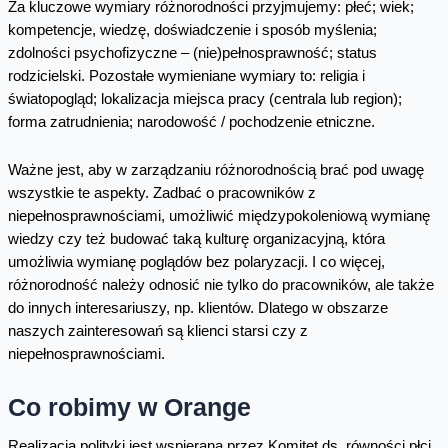
Za kluczowe wymiary różnorodności przyjmujemy: płeć; wiek;
kompetencje, wiedzę, doświadczenie i sposób myślenia;
zdolności psychofizyczne – (nie)pełnosprawność; status
rodzicielski. Pozostałe wymieniane wymiary to: religia i
światopogląd; lokalizacja miejsca pracy (centrala lub region);
forma zatrudnienia; narodowość / pochodzenie etniczne.
Ważne jest, aby w zarządzaniu różnorodnością brać pod uwagę
wszystkie te aspekty. Zadbać o pracowników z
niepełnosprawnościami, umożliwić międzypokoleniową wymianę
wiedzy czy też budować taką kulturę organizacyjną, która
umożliwia wymianę poglądów bez polaryzacji. I co więcej,
różnorodność należy odnosić nie tylko do pracowników, ale także
do innych interesariuszy, np. klientów. Dlatego w obszarze
naszych zainteresowań są klienci starsi czy z
niepełnosprawnościami.
Co robimy w Orange
Realizacja polityki jest wspierana przez Komitet ds. równości płci