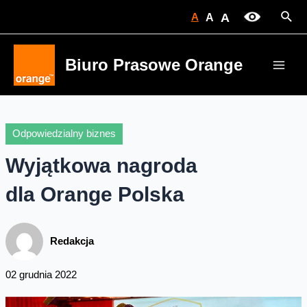
Skip
Sear
A
A
A
to
content
Biuro Prasowe Orange
Main
Men
Odpowiedzialny biznes
Wyjątkowa nagroda
dla Orange Polska
Redakcja
02 grudnia 2022