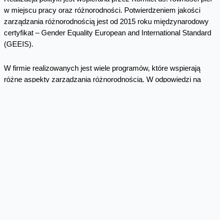
w miejscu pracy oraz różnorodności. Potwierdzeniem jakości
zarządzania różnorodnością jest od 2015 roku międzynarodowy
certyfikat – Gender Equality European and International Standard
(GEEIS).
W firmie realizowanych jest wiele programów, które wspierają
różne aspekty zarządzania różnorodnością. W odpowiedzi na
potrzebę zapewnienia kobietom większego wsparcia w rozwoju,
dostępu do stanowisk, ale także możliwości godzenia roli
zawodowej i rodzinnej, firma stworzyła program
Razem
. Jego
celem jest ukazanie, jak ważne dla działalności biznesowej jest
wykorzystanie potencjału każdego pracownika poprzez
budowanie zrównoważonych zespołów. Postawiliśmy sobie
ambitne cele zapewnienia 40% kobiet na stanowiskach
managerskich (co odpowiada procentowi kobiet w firmie) czy 25%
kobiet w obszarach technicznych do roku 2025. W ramach
programu realizujemy wiele inicjatyw w tym zakresie tj.
Liderki
Razem
,
Włącz.One
.