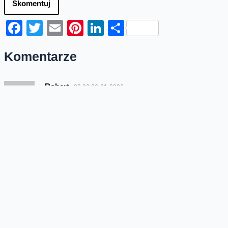
Skomentuj
Facebook
Twitter
Email
Pinterest
LinkedIn
Share
Komentarze
Robert
23:00 26-01-2026
Czy jest planowana poprawa zasięgu w gminie
Wieczfnia Koscielna „powiat Mława”? Z uwagi
na dużą ilość abonentów waszej sieci mam
nadzieję że Orange stanie na wysokości zadania
i zrobi coś w celu poprawy zasięgu bo na tą chwilę
są 3 stacje BTS Orange w gminie a w wielu
miejscowościach nadal zasięg LTE ” 4G ” jest
wręcz nieosiągalny.
Źródło: blog Orange Polska
https://biuroprasowe.orange.pl
Odpowiedz