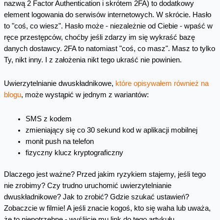
nazwą 2 Factor Authentication i skrótem 2FA) to dodatkowy
element logowania do serwisów internetowych. W skrócie. Hasło
to "coś, co wiesz". Hasło może - niezależnie od Ciebie - wpaść w
ręce przestępców, choćby jeśli zdarzy im się wykraść bazę
danych dostawcy. 2FA to natomiast "coś, co masz". Masz to tylko
Ty, nikt inny. I z założenia nikt tego ukraść nie powinien.
Uwierzytelnianie dwuskładnikowe,
które opisywałem również na
blogu
, może wystąpić w jednym z wariantów:
SMS z kodem
zmieniający się co 30 sekund kod w aplikacji mobilnej
monit push na telefon
fizyczny klucz kryptograficzny
Dlaczego jest ważne? Przed jakim ryzykiem stajemy, jeśli tego
nie zrobimy? Czy trudno uruchomić uwierzytelnianie
dwuskładnikowe? Jak to zrobić? Gdzie szukać ustawień?
Zobaczcie w filmie! A jeśli znacie kogoś, kto się waha lub uważa,
że to niepotrzebne - wyślijcie mu link do tego artykułu.