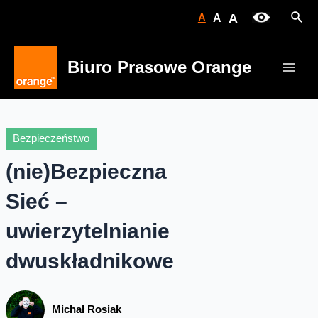
Skip
Sear
A
A
A
to
content
Biuro Prasowe Orange
Main
Men
Bezpieczeństwo
(nie)Bezpieczna
Sieć –
uwierzytelnianie
dwuskładnikowe
Michał Rosiak