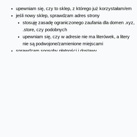
upewniam się, czy to sklep, z którego już korzystałam/em
jeśli nowy sklep, sprawdzam adres strony
stosuję zasadę ograniczonego zaufania dla domen .xyz,
.store, czy podobnych
upewniam się, czy w adresie nie ma literówek, a litery
nie są podwojone/zamienione miejscami
sprawdzam sposoby płatności i dostawy
brak możliwości płacenia kartą lub przez pośrednika
płatności, czy brak wysyłki za pobraniem to mocne
czerwone flagi
dodatkowo, jeśli po powyższych nie mam pewności, a koniecznie
chcę skorzystać:
sprawdzam komentarze - najnowsze i przede wszystkim
te niepochlebne, pochlebne można kupić
szukam regulaminu i polityki prywatności sklepu; czy
zawierają dane podmiotu, a może to "generyki" bez
konkretnych informacji