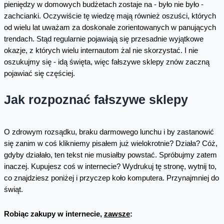
pieniędzy w domowych budżetach zostaje na - było nie było -
zachcianki. Oczywiście tę wiedzę mają również oszuści, których
od wielu lat uważam za doskonale zorientowanych w panujących
trendach. Stąd regularnie pojawiają się przesadnie wyjątkowe
okazje, z których wielu internautom żal nie skorzystać. I nie
oszukujmy się - idą święta, więc fałszywe sklepy znów zaczną
pojawiać się częściej.
Jak rozpoznać fałszywe sklepy
O zdrowym rozsądku, braku darmowego lunchu i by zastanowić
się zanim w coś klikniemy pisałem już wielokrotnie? Działa? Cóż,
gdyby działało, ten tekst nie musiałby powstać. Spróbujmy zatem
inaczej. Kupujesz coś w internecie? Wydrukuj tę stronę, wytnij to,
co znajdziesz poniżej i przyczep koło komputera. Przynajmniej do
świąt.
Robiąc zakupy w internecie,
zawsze
: