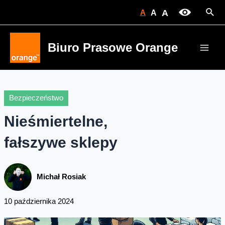
Skip
Sear
A
A
A
to
content
Biuro Prasowe Orange
Main
Men
Bezpieczeństwo
Nieśmiertelne,
fałszywe sklepy
Michał Rosiak
10 października 2024