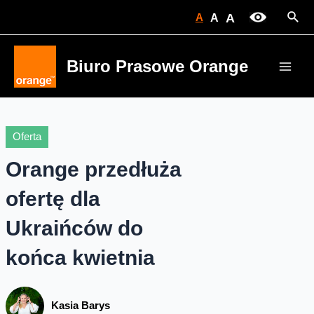
Skip
Sear
A
A
A
to
content
Biuro Prasowe Orange
Main
Men
Oferta
Orange przedłuża
ofertę dla
Ukraińców do
końca kwietnia
Kasia Barys