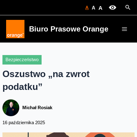
Skip
Sear
A
A
A
to
content
Biuro Prasowe Orange
Main
Men
Bezpieczeństwo
Oszustwo „na zwrot
podatku”
Michał Rosiak
16 października 2025