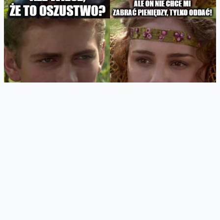
Zanim napiszę, co się stanie, gdy klikniemy w link, zobaczmy co
w nim jest: hxxps://zwrot-podatku.dedyn[.]io. O ile ten "zwrot
podatku" może jeszcze kogoś zmylić, to już domena dedyn[.]io
nie ma nic wspólnego ze stronami rządowymi. Do wszelkich stron
związane z usługami państwowymi logujecie się wyłącznie w
domenie gov.pl. Wszystko inne - to oszustwo. Jak np. poniższy
ekran logowania: